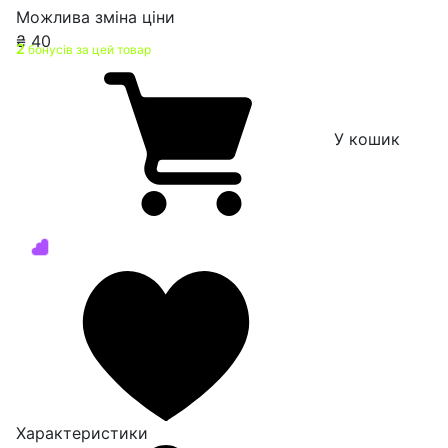
Можлива зміна ціни
₴
40
2
бонусів за цей товар
У кошик
Характеристики