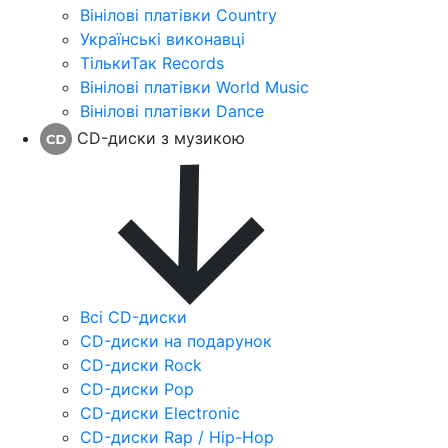
Вінілові платівки Country
Українські виконавці
ТількиТак Records
Вінілові платівки World Music
Вінілові платівки Dance
CD-диски з музикою
Всі CD-диски
CD-диски на подарунок
CD-диски Rock
CD-диски Pop
CD-диски Electronic
CD-диски Rap / Hip-Hop