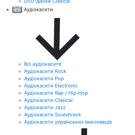
DVD-диски Clasical
Аудіокасети
Всі аудіокасети
Аудіокасети Rock
Аудіокасети Pop
Аудіокасети Electronic
Аудіокасети Rap / Hip-Hop
Аудіокасети Clasical
Аудіокасети Jazz
Аудіокасети Soundtrack
Аудіокасети українських виконавців