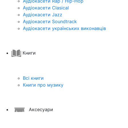
Аудіокасети Rap / Hip-Hop
Аудіокасети Clasical
Аудіокасети Jazz
Аудіокасети Soundtrack
Аудіокасети українських виконавців
Книги
Всі книги
Книги про музику
Аксесуари