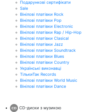
Подарункові сертифікати
Sale
Вінілові платівки Rock
Вінілові платівки Pop
Вінілові платівки Electronic
Вінілові платівки Rap / Hip-Hop
Вінілові платівки Clasical
Вінілові платівки Jazz
Вінілові платівки Soundtrack
Вінілові платівки Blues
Вінілові платівки Country
Українські виконавці
ТількиТак Records
Вінілові платівки World Music
Вінілові платівки Dance
CD-диски з музикою