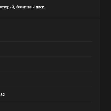
розорий, блакитний диск.
oad