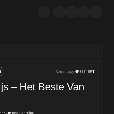
d
Код товару:
4F3954BRT
js – Het Beste Van
редити про наявність