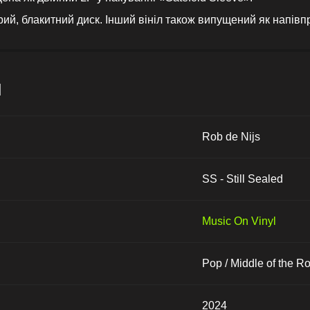
ий, блакитний диск. Інший вініл також випущений як напівп
и
Rob de Nijs
SS - Still Sealed
Music On Vinyl
Pop / Middle of the R
2024