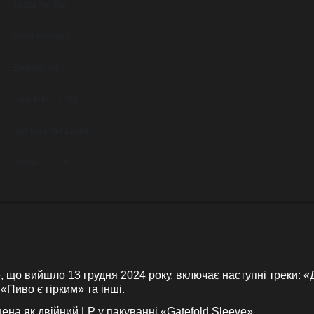
Zo Zal Het Zijn
Vanaf Vandaag
Eindelijk Vrij
Loop In Het Licht
Niet Voor Het Laatst
Wat Als Later Nu is
 що вийшло 13 грудня 2024 року, включає наступні треки: 
Пиво є гірким» та інші.
на як двійний LP у пакуванні «Gatefold Sleeve».