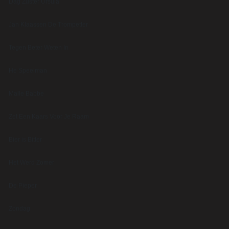
Dag Zuster Ursula
Jan Klaassen De Trompetter
Tegen Beter Weten In
He Speelman
Malle Babbe
Zet Een Kaars Voor Je Raam
Bier is Bitter
Het Werd Zomer
De Pieper
Zondag