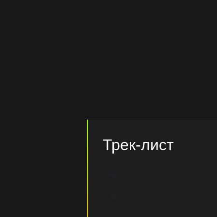
Трек-лист
A1
A2