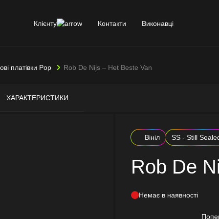
Клієнту
Контакти
Виконавці
лові платівки Pop
Rob De Nijs – Het Beste Van
ХАРАКТЕРИСТИКИ
Вініл
SS - Still Seale
Rob De Ni
Немає в наявності
Попе