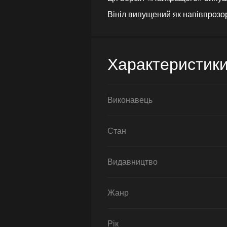
Вініл випущений як напівпрозор
Характеристик
Виконавець
Стан
Видавництво
Жанр
Рік