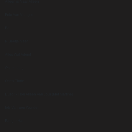
Alleen is Maar Alleen
Foto Van Vroeger
Bo
N Beetje Meer
Alles Wat Ademt
Ontmoeting
Open Einde
Duet (Ik Hou Alleen Van Jou) (Met Martine)
Iets Van Een Wonder
Banger Hart