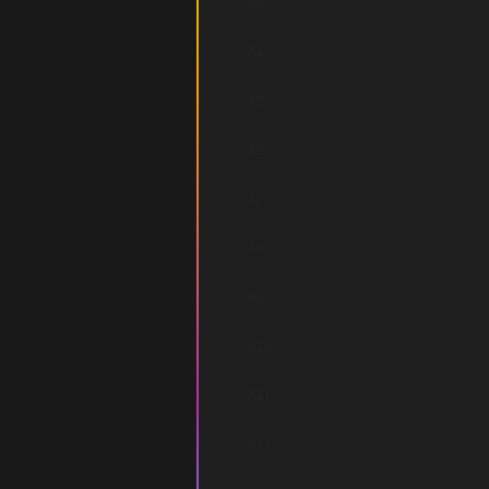
A3
A4
A5
A6
A7
A8
A9
A10
A11
A12