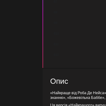
B7
B8
B9
B10
B11
B12
Опис
«Найкраще від Роба Де Нейса»,
знанню», «Божевільна Баббе», «
Ця версія «Найкращого» випуще