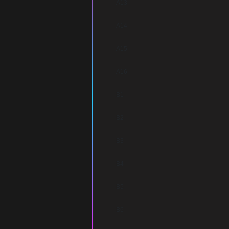
A13
A14
A15
A16
B1
B2
B3
B4
B5
B6