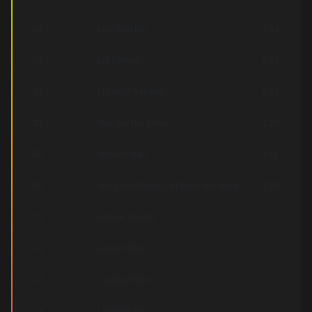
A4
Live With Me
3:33
A5
Let It Bleed
5:28
B1
Midnight Rambler
6:52
B2
You Got The Silver
2:50
B3
Monkey Man
4:11
B4
You Can't Always Get What You Want
7:28
C1
Gimme Shelter
C2
Love In Vain
C3
Country Honk
C4
Live With Me