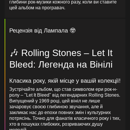
глибини рок-музики кожного разу, коли ви ставите
цей альбом на програвач.
Рецензія від Лампала 🤓
🎶 Rolling Stones – Let It
Bleed: Легенда на Вінілі
Класика року, якій місце у вашій колекції!
Зустрічайте альбом, що став символом ери рок-н-
ролу – "Let It Bleed" від легендарних Rolling Stones.
Випущений у 1969 році, цей вініл не лише
зачаровує своєю глибиною звучання, але й
закликає нас до епохи повних змін і культурних
потрясінь. Точно для фанатів класичного року і тих,
хто в пошуках глибоких, розриваючих душу
мелодій.