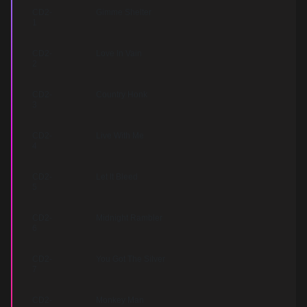
СD2-
Gimme Shelter
1
СD2-
Love In Vain
2
СD2-
Country Honk
3
СD2-
Live With Me
4
СD2-
Let It Bleed
5
СD2-
Midnight Rambler
6
СD2-
You Got The Silver
7
СD2-
Monkey Man