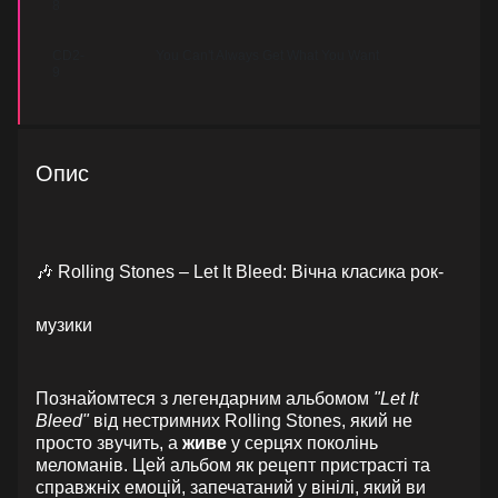
8
СD2-
You Can't Always Get What You Want
9
Опис
🎶 Rolling Stones – Let It Bleed: Вічна класика рок-
музики
Познайомтеся з легендарним альбомом
"Let It
Bleed"
від нестримних Rolling Stones, який не
просто звучить, а
живе
у серцях поколінь
меломанів. Цей альбом як рецепт пристрасті та
справжніх емоцій, запечатаний у вінілі, який ви