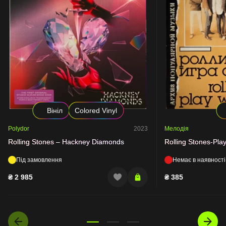
Вініл
Colored Vinyl
Polydor
2023
Мелодія
Rolling Stones – Hackney Diamonds
Rolling Stones-Play
Під замовлення
Немає в наявності
₴
2 985
₴
385