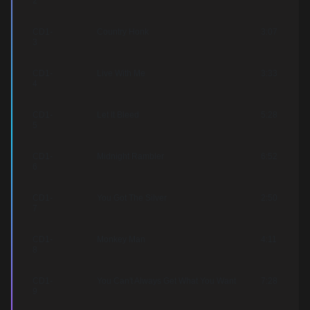
2
СD1-
Country Honk
3:07
3
СD1-
Live With Me
3:33
4
СD1-
Let It Bleed
5:28
5
СD1-
Midnight Rambler
6:52
6
СD1-
You Got The Silver
2:50
7
СD1-
Monkey Man
4:11
8
СD1-
You Can't Always Get What You Want
7:28
9