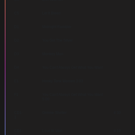
C5
Let It Bleed
D1
Midnight Rambler
D2
You Got The Silver
D3
Monkey Man
D4
You Can't Always Get What You Want
E1
Honky Tonk Women 3:03
F1
You Can't Always Get What You Want
5:00
СD1-
Gimme Shelter
4:30
1
СD1-
Love In Vain
4:19