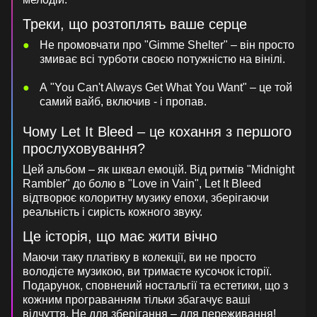
Треки, що розтоплять ваше серце
Не промовчати про "Gimme Shelter" – він просто
змиває всі турботи своєю потужністю на вінілі.
А "You Can't Always Get What You Want" – це той
самий вайб, включив - і пропав.
Чому Let It Bleed – це кохання з першого
прослуховування?
Цей альбом – як шквал емоцій. Від ритмів "Midnight
Rambler" до болю в "Love in Vain", Let It Bleed
відтворює колоритну музику епохи, зберігаючи
реальність і сирість кожного звуку.
Це історія, що має жити вічно
Маючи таку платівку в колекції, ви не просто
володієте музикою, ви тримаєте кусочок історії.
Подарунок, сповнений ностальгії та естетики, що з
кожним програванням тільки збагачує ваші
відчуття. Не для зберігання – для переживання!