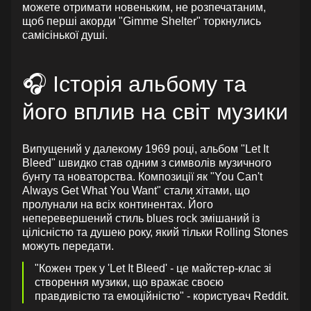
можете отримати новеньким, не розпечатаним,
щоб перші акорди "Gimme Shelter" торкнулись
самісінької душі.
🎧 Історія альбому та
його вплив на світ музики
Випущений у далекому 1969 році, альбом "Let It
Bleed" швидко став одним з символів музичного
бунту та новаторства. Композиції як "You Can't
Always Get What You Want" стали хітами, що
пролунали на всіх континентах. Його
неперевершений стиль blues rock змішаний із
цілісністю та душею року, який тільки Rolling Stones
можуть передати.
"Кожен трек у 'Let It Bleed' - це майстер-клас зі
створення музики, що вражає своєю
правдивістю та емоційністю" - користувач Reddit.