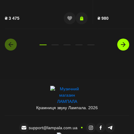
₴
3 475
₴
980
Крамниця звуку Лампала. 2026
support@lampala.com.ua