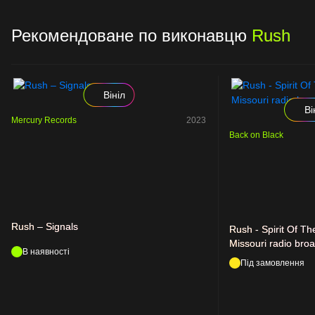
Рекомендоване по виконавцю
Rush
Вініл
Ві
Mercury Records
2023
Back on Black
Rush – Signals
Rush - Spirit Of Th
Missouri radio bro
В наявності
Під замовлення