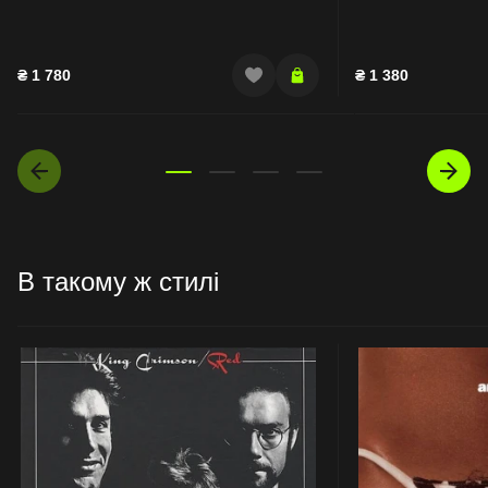
₴
1 780
₴
1 380
В такому ж стилі