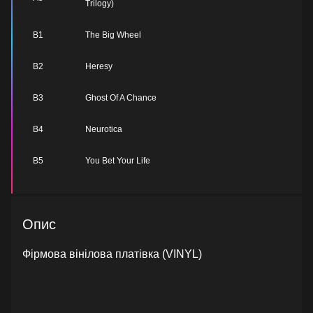
Trilogy)
B1
The Big Wheel
B2
Heresy
B3
Ghost Of A Chance
B4
Neurotica
B5
You Bet Your Life
Опис
Фірмова вінілова платівка (VINYL)