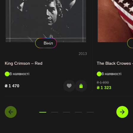
Вініл
2013
King Crimson – Red
The Black Crowes 
В наявності
В наявності
₴
1 890
₴
1 470
₴
1 323