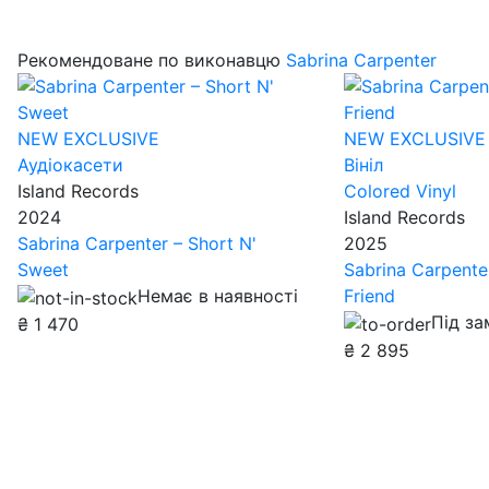
Рекомендоване по виконавцю
Sabrina Carpenter
NEW
EXCLUSIVE
NEW
EXCLUSIVE
Аудіокасети
Вініл
Island Records
Colored Vinyl
2024
Island Records
Sabrina Carpenter – Short N'
2025
Sweet
Sabrina Carpente
Немає в наявності
Friend
Під з
₴
1 470
₴
2 895