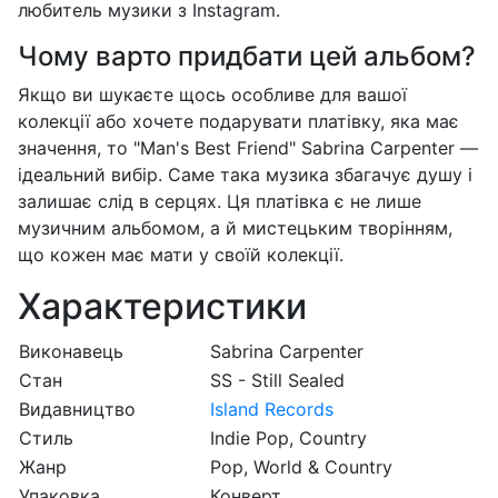
любитель музики з Instagram.
Чому варто придбати цей альбом?
Якщо ви шукаєте щось особливе для вашої
колекції або хочете подарувати платівку, яка має
значення, то "Man's Best Friend" Sabrina Carpenter —
ідеальний вибір. Саме така музика збагачує душу і
залишає слід в серцях. Ця платівка є не лише
музичним альбомом, а й мистецьким творінням,
що кожен має мати у своїй колекції.
Характеристики
Виконавець
Sabrina Carpenter
Стан
SS - Still Sealed
Видавництво
Island Records
Стиль
Indie Pop, Country
Жанр
Pop, World & Country
Упаковка
Конверт