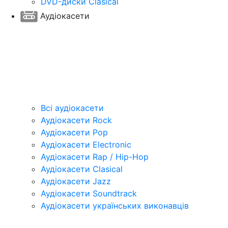
DVD-диски Clasical
Аудіокасети
Всі аудіокасети
Аудіокасети Rock
Аудіокасети Pop
Аудіокасети Electronic
Аудіокасети Rap / Hip-Hop
Аудіокасети Clasical
Аудіокасети Jazz
Аудіокасети Soundtrack
Аудіокасети українських виконавців