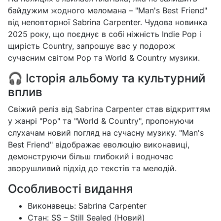
байдужим жодного меломана – "Man's Best Friend"
від неповторної Sabrina Carpenter. Чудова новинка
2025 року, що поєднує в собі ніжність Indie Pop і
щирість Country, запрошує вас у подорож
сучасним світом Pop та World & Country музики.
🎧 Історія альбому та культурний
вплив
Свіжий реліз від Sabrina Carpenter став відкриттям
у жанрі "Pop" та "World & Country", пропонуючи
слухачам новий погляд на сучасну музику. "Man's
Best Friend" відображає еволюцію виконавиці,
демонструючи більш глибокий і водночас
зворушливий підхід до текстів та мелодій.
Особливості видання
Виконавець: Sabrina Carpenter
Стан: SS – Still Sealed (Новий)