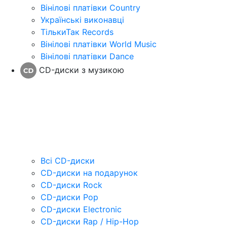
Вінілові платівки Country
Українські виконавці
ТількиТак Records
Вінілові платівки World Music
Вінілові платівки Dance
CD-диски з музикою
Всі CD-диски
CD-диски на подарунок
CD-диски Rock
CD-диски Pop
CD-диски Electronic
CD-диски Rap / Hip-Hop