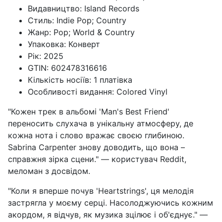
Видавництво: Island Records
Стиль: Indie Pop; Country
Жанр: Pop; World & Country
Упаковка: Конверт
Рік: 2025
GTIN: 602478316616
Кількість носіїв: 1 платівка
Особливості видання: Colored Vinyl
"Кожен трек в альбомі 'Man's Best Friend'
переносить слухача в унікальну атмосферу, де
кожна нота і слово вражає своєю глибиною.
Sabrina Carpenter знову доводить, що вона –
справжня зірка сцени." — користувач Reddit,
меломан з досвідом.
"Коли я вперше почув 'Heartstrings', ця мелодія
застрягла у моєму серці. Насолоджуючись кожним
акордом, я відчув, як музика зцілює і об'єднує." —