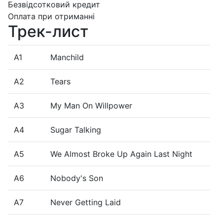
Безвідсотковий кредит
Оплата при отриманні
Трек-лист
A1
Manchild
A2
Tears
A3
My Man On Willpower
A4
Sugar Talking
A5
We Almost Broke Up Again Last Night
A6
Nobody's Son
A7
Never Getting Laid