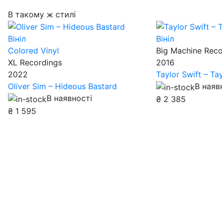
В такому ж стилі
Вініл
Вініл
Colored Vinyl
Big Machine Rec
XL Recordings
2016
2022
Taylor Swift – Ta
Oliver Sim – Hideous Bastard
В наяв
В наявності
₴
2 385
₴
1 595