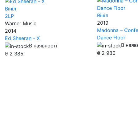
Вініл
Вініл
2LP
2019
Warner Music
Madonna – Confe
2014
Dance Floor
Ed Sheeran - X
В наяв
В наявності
₴
2 980
₴
2 385