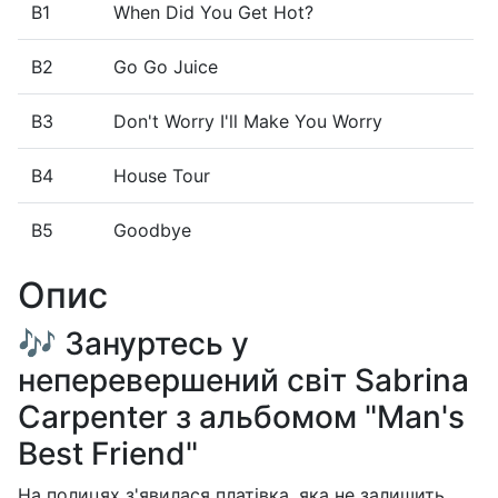
B1
When Did You Get Hot?
B2
Go Go Juice
B3
Don't Worry I'll Make You Worry
B4
House Tour
B5
Goodbye
Опис
🎶 Зануртесь у
неперевершений світ Sabrina
Carpenter з альбомом "Man's
Best Friend"
На полицях з'явилася платівка, яка не залишить