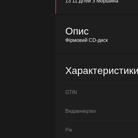
13 11 Дітей З Моршина
Опис
Фірмовий CD-диск
Характеристик
GTIN
Видавництво
Рік