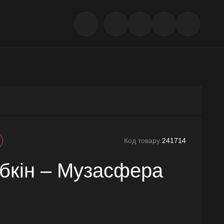
Код товару:
241714
абкін – Музасфера