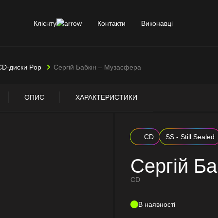
Клієнту
Контакти
Виконавці
CD-диски Pop
Сергій Бабкін – Музасфера
ОПИС
ХАРАКТЕРИСТИКИ
CD
SS - Still Sealed
Сергій Б
CD
В наявності