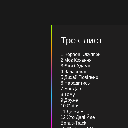
Трек-лист
1 Червоні Окуляри
2 Моє Кохання
3 Єви і Адами
4 Зачаровані
5 Дихай Повільно
6 Народитись
7 Бог Дав
8 Тому
9 Друже
10 Світи
11 Де Би Я
12 Хто Далі Йде
Bonus-Track