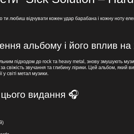
 ти любиш відчувати кожен удар барабана і кожну ноту елек
рення альбому і його вплив н
кальним підходом до rock та heavy metal, знову змушують муз
за свіжість звучання та глибину лірики. Цей альбом, який в
 у світі метал музики.
 цього видання 🎧
й)