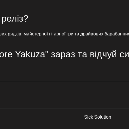
 реліз?
их рядків, майстерної гітарної гри та драйвових барабанних 
ore Yakuza" зараз та відчуй 
и
Sick Solution