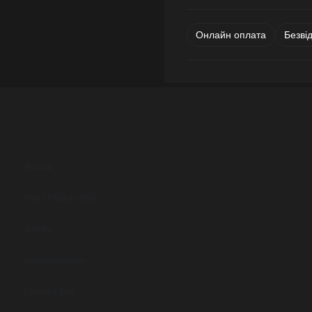
Онлайн оплата
Безві
Якудза
Rae Lil Black (666)
Sickies
Кровопроливач
Lovesick Boy