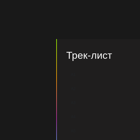
Трек-лист
A1
A2
A3
A4
A5