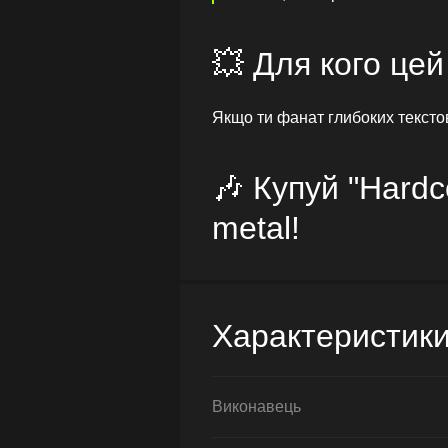
💥 Для кого цей
Якщо ти фанат глибоких текстов
🎶 Купуй "Hardc
metal!
Характеристик
Виконавець