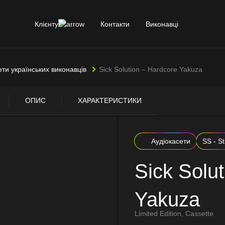
Клієнту
Контакти
Виконавці
ети українських виконавців
Sick Solution – Hardcore Yakuza
ОПИС
ХАРАКТЕРИСТИКИ
Аудіокасети
SS - St
Sick Solu
Yakuza
Limited Edition, Cassette