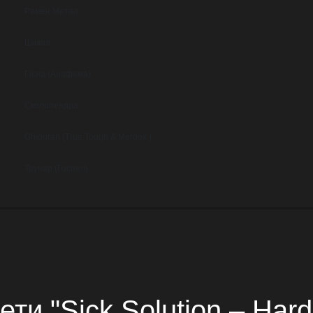
Рамен Метал
Шакал
Гієна (Анафема)
Сколопендра
Ghidorah (True Tough & Mordox )
Трунар (Госпел)
ети "Sick Solution – Har