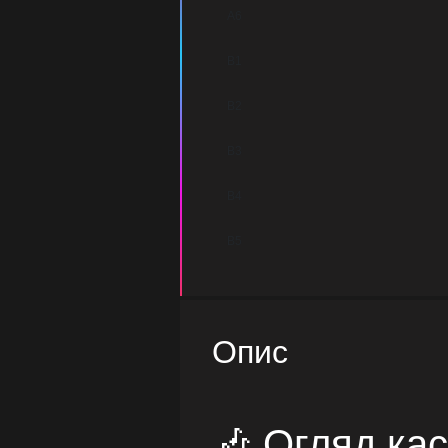
A6
B1
B2
B3
B4
B5
Опис
🎶 Огляд кас