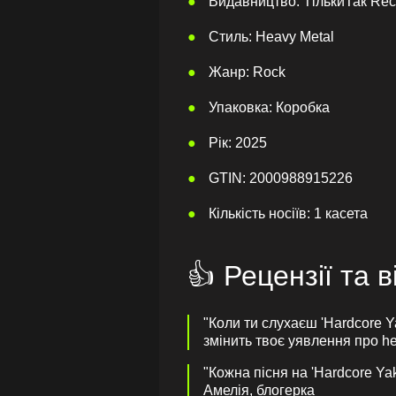
Видавництво: ТількиТак Rec
Стиль: Heavy Metal
Жанр: Rock
Упаковка: Коробка
Рік: 2025
GTIN: 2000988915226
Кількість носіїв: 1 касета
👍 Рецензії та в
"Коли ти слухаєш 'Hardcore 
змінить твоє уявлення про he
"Кожна пісня на 'Hardcore Yak
Амелія, блогерка