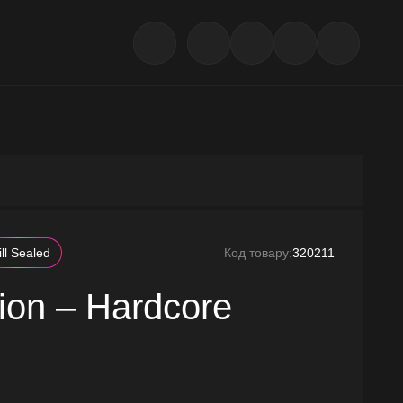
ill Sealed
Код товару:
320211
tion – Hardcore