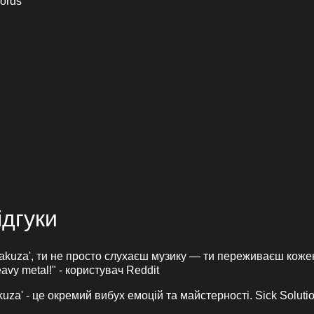
ords
ідгуки
Yakuza', ти не просто слухаєш музику — ти переживаєш кож
avy metal!" - користувач Reddit
uza' - це окремий вибух емоцій та майстерності. Sick Soluti