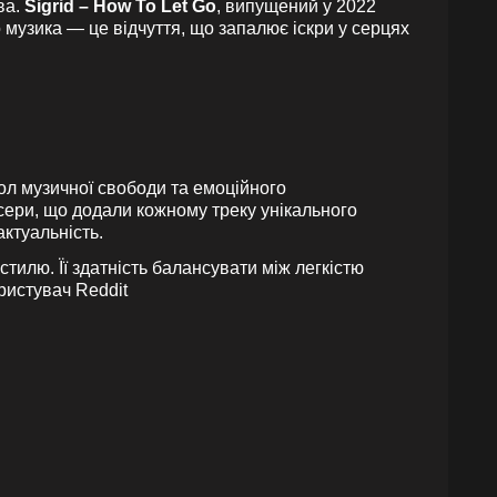
ва.
Sigrid – How To Let Go
, випущений у 2022
 музика — це відчуття, що запалює іскри у серцях
ол музичної свободи та емоційного
юсери, що додали кожному треку унікального
актуальність.
тилю. Її здатність балансувати між легкістю
ористувач Reddit