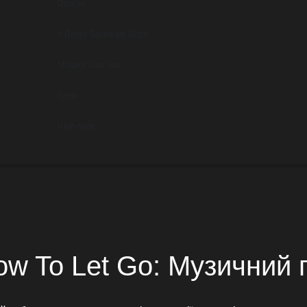
Dancer
A Driver Saved My Night
Mistake Like You
Grow
High Note
How To Let Go: Музичний