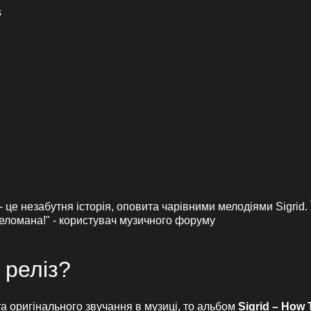
s
- це незабутня історія, оповита чарівними мелодіями Sigrid. 
меломана!" - користувач музичного форуму
 реліз?
а оригінального звучання в музиці, то альбом
Sigrid – How 