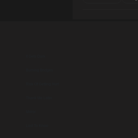
It Gets Dark
Burning Bridges
Risk Of Getting Hurt
Thank Me Later
Mirror
Last To Know