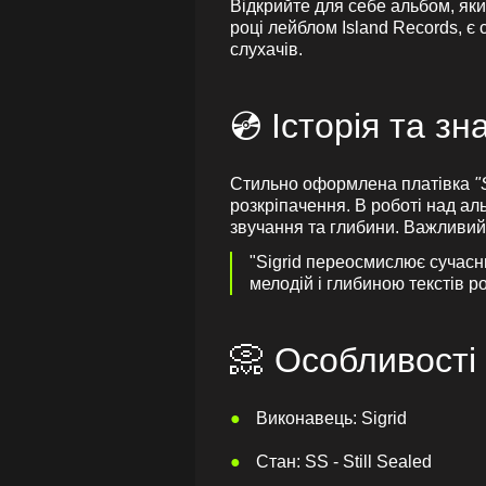
Відкрийте для себе альбом, яки
році лейблом Island Records, є
слухачів.
💿 Історія та з
Стильно оформлена платівка
"
розкріпачення. В роботі над ал
звучання та глибини. Важливи
"Sigrid переосмислює сучасни
мелодій і глибиною текстів р
📀 Особливості
Виконавець: Sigrid
Стан: SS - Still Sealed