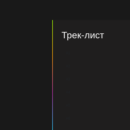
Трек-лист
A1
A2
A3
A4
A5
A6