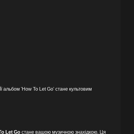
Її альбом 'How To Let Go' стане культовим
To Let Go
стане вашою музичною знахідкою. Ця