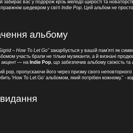
й забирає вас у подорож крізь мелодії щирості та новаторст
 справжнім шедевром у світі
Indie Pop
. Цей альбом не просто
начення альбому
Sigrid – How To Let Go"
закарбується у вашій пам'яті як симв
ьбомом участь брали не тільки музиканти, а й визнані прод
й акцент — на
Indie Pop
, що забезпечив альбому свіжість та 
й pop, пропускаючи його через призму свого неповторного с
обить 'How To Let Go' альбомом, який потрібен кожному." - к
 видання