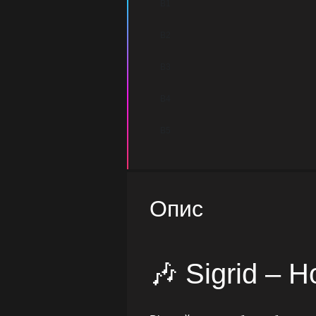
B1
B2
B3
B4
B5
Опис
🎶 Sigrid – 