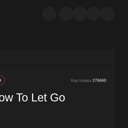
d
Код товару:
276660
How To Let Go