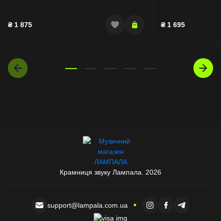
₴
1 875
₴
1 695
Крамниця звуку Лампала. 2026
support@lampala.com.ua