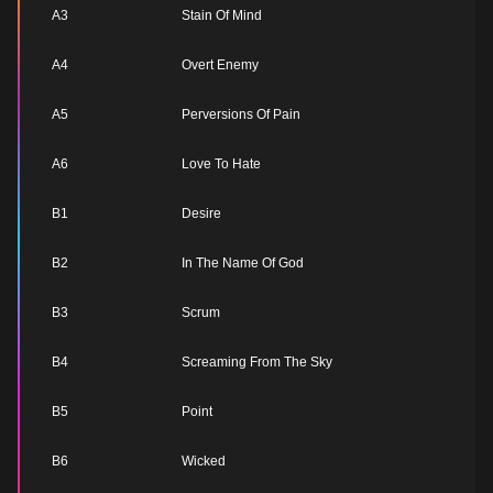
A3
Stain Of Mind
A4
Overt Enemy
A5
Perversions Of Pain
A6
Love To Hate
B1
Desire
B2
In The Name Of God
B3
Scrum
B4
Screaming From The Sky
B5
Point
B6
Wicked