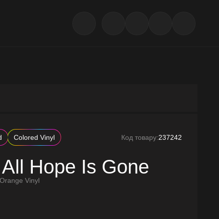
d
Colored Vinyl
Код товару:
237242
 All Hope Is Gone
 Orange Vinyl