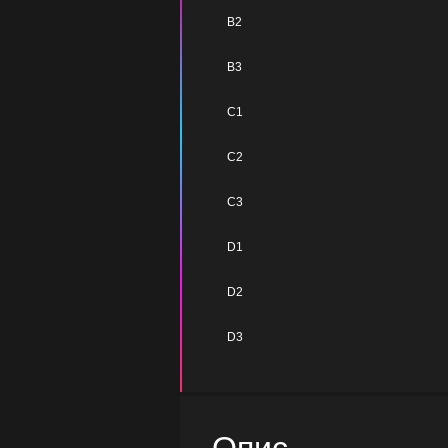
B2
B3
C1
C2
C3
D1
D2
D3