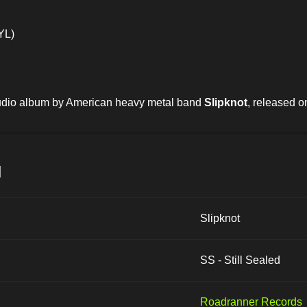
YL)
studio album by American heavy metal band
Slipknot
, released 
и
Slipknot
SS - Still Sealed
Roadranner Records