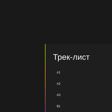
Трек-лист
A1
A2
A3
B1