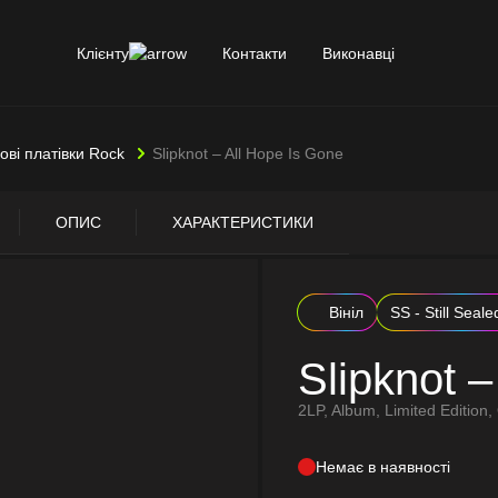
Клієнту
Контакти
Виконавці
лові платівки Rock
Slipknot – All Hope Is Gone
ОПИС
ХАРАКТЕРИСТИКИ
Вініл
SS - Still Seale
Slipknot –
2LP, Album, Limited Edition,
Немає в наявності