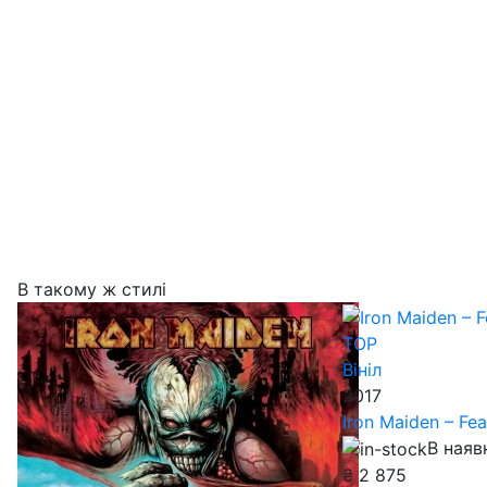
В такому ж стилі
TOP
Вініл
2017
Iron Maiden – Fe
В наяв
₴
2 875