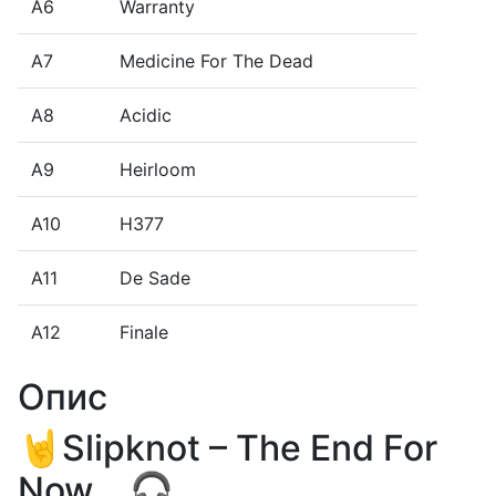
A6
Warranty
A7
Medicine For The Dead
A8
Acidic
A9
Heirloom
A10
H377
A11
De Sade
A12
Finale
Опис
🤘Slipknot – The End For
Now... 🎧