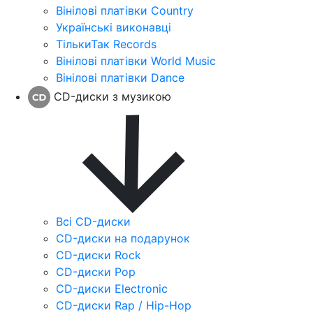
Вінілові платівки Country
Українські виконавці
ТількиТак Records
Вінілові платівки World Music
Вінілові платівки Dance
CD-диски з музикою
Всі CD-диски
CD-диски на подарунок
CD-диски Rock
CD-диски Pop
CD-диски Electronic
CD-диски Rap / Hip-Hop