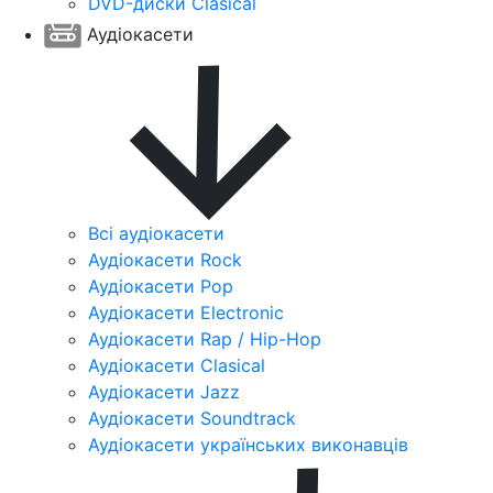
DVD-диски Clasical
Аудіокасети
Всі аудіокасети
Аудіокасети Rock
Аудіокасети Pop
Аудіокасети Electronic
Аудіокасети Rap / Hip-Hop
Аудіокасети Clasical
Аудіокасети Jazz
Аудіокасети Soundtrack
Аудіокасети українських виконавців