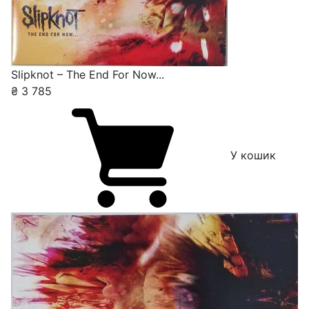
Slipknot – The End For Now...
₴
3 785
У кошик