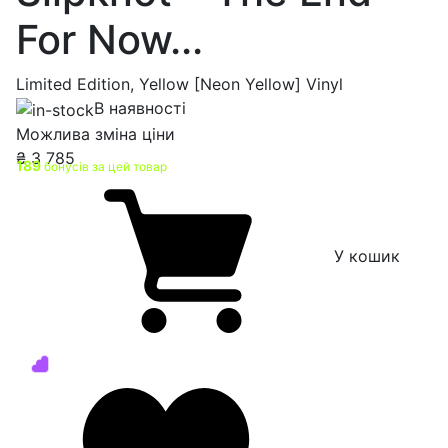
For Now...
Limited Edition, Yellow [Neon Yellow] Vinyl
В наявності
Можлива зміна ціни
₴
3 785
189
бонусів за цей товар
У кошик