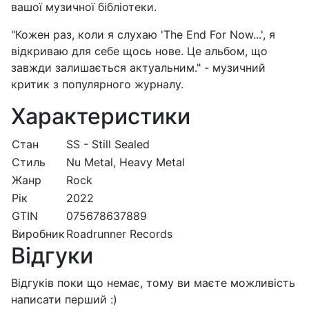
вашої музичної бібліотеки.
"Кожен раз, коли я слухаю 'The End For Now...', я
відкриваю для себе щось нове. Це альбом, що
завжди залишається актуальним." - музичний
критик з популярного журналу.
Характеристики
Стан
SS - Still Sealed
Стиль
Nu Metal, Heavy Metal
Жанр
Rock
Рік
2022
GTIN
075678637889
Виробник
Roadrunner Records
Відгуки
Відгуків поки що немає, тому ви маєте можливість
написати перший :)