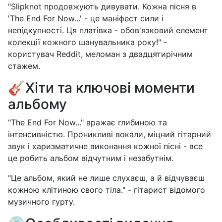
"Slipknot продовжують дивувати. Кожна пісня в
'The End For Now...' - це маніфест сили і
непідкупності. Ця платівка - обов'язковий елемент
колекції кожного шанувальника року!" -
користувач Reddit, меломан з двадцятирічним
стажем.
🎸Хіти та ключові моменти
альбому
"The End For Now..." вражає глибиною та
інтенсивністю. Проникливі вокали, міцний гітарний
звук і харизматичне виконання кожної пісні - все
це робить альбом відчутним і незабутнім.
"Це альбом, який не лише слухаєш, а й відчуваєш
кожною клітиною свого тіла." - гітарист відомого
музичного гурту.