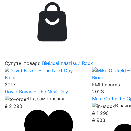
Супутні товари
Вінілові платівки Rock
Вініл
Вініл
2013
EMI Records
David Bowie – The Next Day
2023
Під замовлення
Mike Oldfield – 
В наяв
₴
2 290
₴
1 290
₴
903