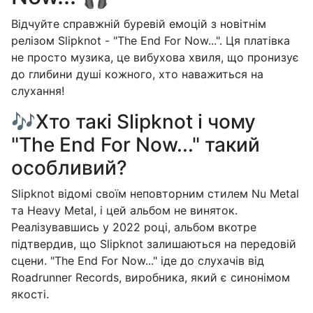
Відчуйте справжній буревій емоцій з новітнім
релізом Slipknot - "The End For Now...". Ця платівка
не просто музика, це вибухова хвиля, що пронизує
до глибини душі кожного, хто наважиться на
слухання!
🎶Хто такі Slipknot і чому
"The End For Now..." такий
особливий?
Slipknot відомі своїм неповторним стилем Nu Metal
та Heavy Metal, і цей альбом не виняток.
Реалізувавшись у 2022 році, альбом вкотре
підтвердив, що Slipknot залишаються на передовій
сцени. "The End For Now..." іде до слухачів від
Roadrunner Records, виробника, який є синонімом
якості.