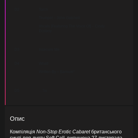
D2
Torch
Trumpet – John Gatchell
Vocals [Featuring The Voice Of] – Cindy
Ecstasy
D3
Insecure Me
D4
What!
Written-By – Barnum*
D5
... So
Опис
Компіляція
Non-Stop Erotic Cabaret
британського
синті-поп дуету Soft Cell, випущена 27 листопада