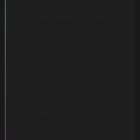
C3
Persuasion (Edit)
Mixed By – Dave Ball
Producer [Produced By] – Daniel Miller
C4
Where Did Our Love Go?
Written-By – Holland / Dozier / Holland*
C5
Facility Girls
C6
Say Hello, Wave Goodbye (Instrumental)
Saxophone – Dave Tofani
D1
Fun City (Edit)
Bass Guitar – Tim Taylor (2)
Engineer [Engineered By] – Bill Clarke
Piano – Anne Hogan*