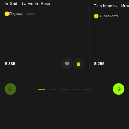
In-Grid – La Vie En Rose
Тіна Кароль – Ин
Під замовлення
В наявності
₴
385
₴
255