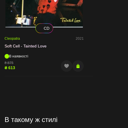
CD
Cleopatra
2021
Soft Cell - Tainted Love
В наявності
₴
875
₴
613
В такому ж стилі