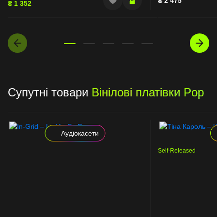
₴
2 475
₴
1 352
Супутні товари
Вінілові платівки Pop
Аудіокасети
Self-Released