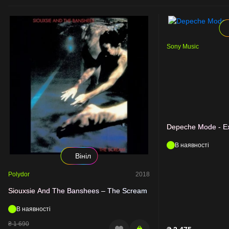
Sony Music
Depeche Mode - Ex
В наявності
Вініл
Polydor
2018
Siouxsie And The Banshees – The Scream
В наявності
₴
1 690