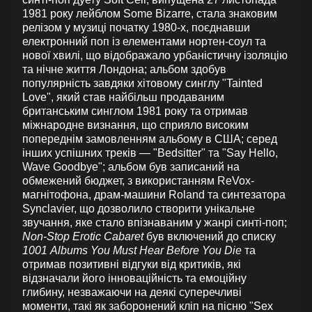
1981 року лейблом Some Bizarre, стала знаковим
релізом у музиці початку 1980-х, поєднавши
електронний поп із елементами нортен-соул та
нової хвилі, що відображало урбаністичну ізоляцію
та нічне життя Лондона; альбом здобув
популярність завдяки хітовому синглу "Tainted
Love", який став найбільш продаваним
британським синглом 1981 року та отримав
міжнародне визнання, що сприяло високим
попереднім замовленням альбому в США; серед
інших успішних треків — "Bedsitter" та "Say Hello,
Wave Goodbye"; альбом був записаний на
обмежений бюджет, з використанням ReVox-
магнітофона, драм-машини Roland та синтезатора
Synclavier, що дозволило створити унікальне
звучання, яке стало впізнаваним у жанрі синті-поп;
Non-Stop Erotic Cabaret
був включений до списку
1001 Albums You Must Hear Before You Die
та
отримав позитивні відгуки від критиків, які
відзначали його інноваційність та емоційну
глибину, незважаючи на деякі суперечливі
моменти, такі як заборонений кліп на пісню "Sex