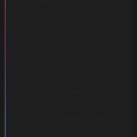
B1
Entertain Me
B2
Chips On My Shoulder
B3
Bedsitter
B4
Secret Life
B5
Say Hello, Wave Goodbye
Bonus Disc Of Singles And B-Sides
C1
Memorabilia
Producer [Produced By] – Daniel Miller
C2
A Man Could Get Lost
Producer [Produced By] – Daniel Miller