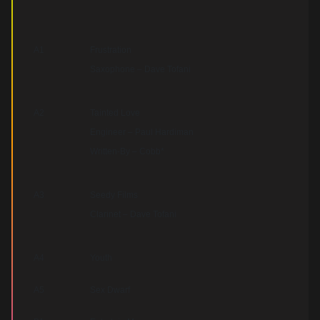
A1
Frustration
Saxophone – Dave Tofani
A2
Tainted Love
Engineer – Paul Hardiman
Written-By – Cobb*
A3
Seedy Films
Clarinet – Dave Tofani
A4
Youth
A5
Sex Dwarf