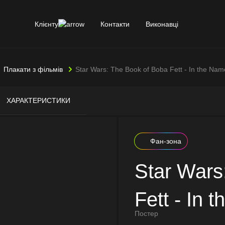
Клієнту
Контакти
Виконавці
Плакати з фільмів
Star Wars: The Book of Boba Fett - In the Nam
ХАРАКТЕРИСТИКИ
Фан-зона
Star Wars
Fett - In 
Постер