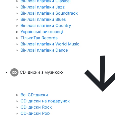
Вінілові платівки Clasical
Вінілові платівки Jazz
Вінілові платівки Soundtrack
Вінілові платівки Blues
Вінілові платівки Country
Українські виконавці
ТількиТак Records
Вінілові платівки World Music
Вінілові платівки Dance
CD-диски з музикою
Всі CD-диски
CD-диски на подарунок
CD-диски Rock
CD-диски Pop