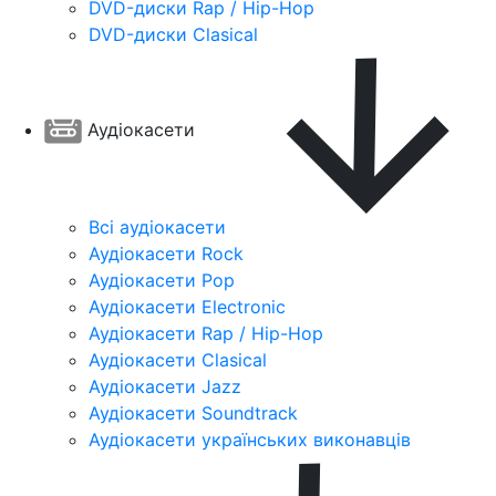
DVD-диски Rap / Hip-Hop
DVD-диски Clasical
Аудіокасети
Всі аудіокасети
Аудіокасети Rock
Аудіокасети Pop
Аудіокасети Electronic
Аудіокасети Rap / Hip-Hop
Аудіокасети Clasical
Аудіокасети Jazz
Аудіокасети Soundtrack
Аудіокасети українських виконавців