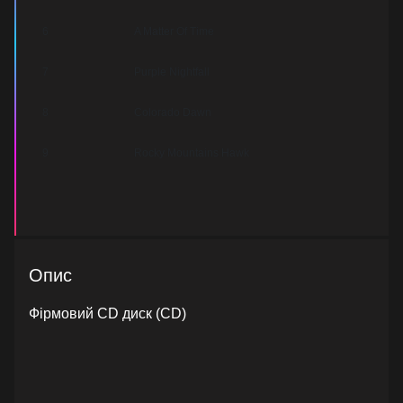
6
A Matter Of Time
7
Purple Nightfall
8
Colorado Dawn
9
Rocky Mountains Hawk
Опис
Фірмовий CD диск (CD)