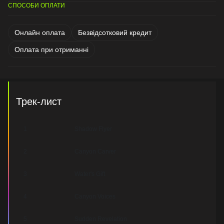
СПОСОБИ ОПЛАТИ
Онлайн оплата
Безвідсотковий кредит
Оплата при отриманні
Трек-лист
1
Shadow Flyer
2
Canyon Carver
3
Water's Gift
4
Canyon Voices
5
Sudden Revelation