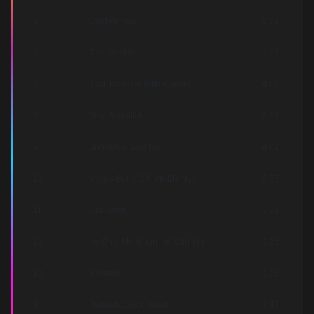
5
Cold As You
3:59
6
The Outside
3:27
7
Tied Together With A Smile
4:08
8
Stay Beautiful
3:56
9
Should've Said No
4:02
10
Mary's Song (Oh My My My)
3:33
11
Our Song
3:21
12
I'm Only Me When I'm With You
3:35
13
Invisible
3:25
14
Perfectly Good Heart
3:42