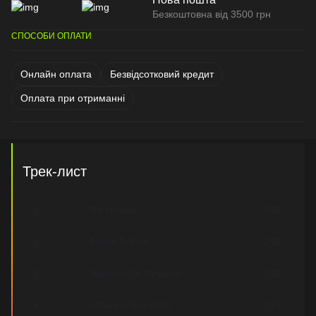
Безкоштовна від 3500 грн
СПОСОБИ ОПЛАТИ
Онлайн оплата
Безвідсотковий кредит
Оплата при отриманні
Трек-лист
1
Tim McGraw
3:52
2
Picture To Burn
2:53
3
Teardrops On My Guitar
3:33
4
A Place In This World
3:19