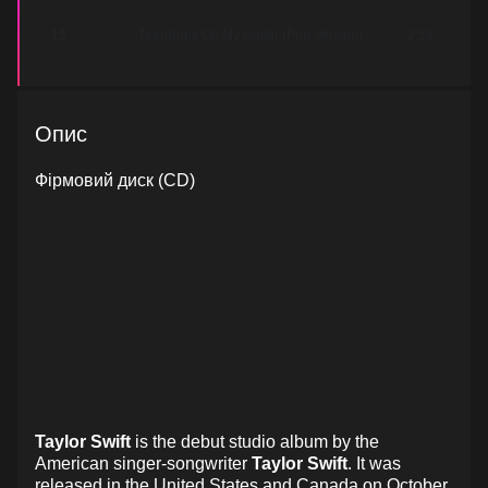
15
Teardrops On My Guitar (Pop Version)
2:59
Опис
Фірмовий диск (CD)
Taylor Swift
is the debut studio album by the
American singer-songwriter
Taylor Swift
. It was
released in the United States and Canada on October