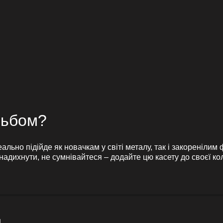
льбом?
ально підійде як новачкам у світі металу, так і закореніли
адихнути, не сумнівайтеся – додайте цю касету до своєї кол
и