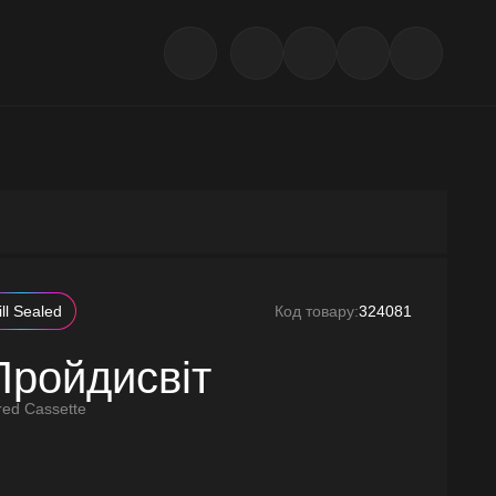
ill Sealed
Код товару:
324081
Пройдисвіт
red Cassette