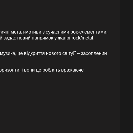
сичні метал-мотиви з сучасними рок-елементами,
й задає новий напрямок у жанрі rock/metal,
 музика, це відкриття нового світу!" – захоплений
горизонти, і вони це роблять вражаюче