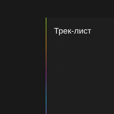
Трек-лист
A1
A2
A3
A4
A5
B1