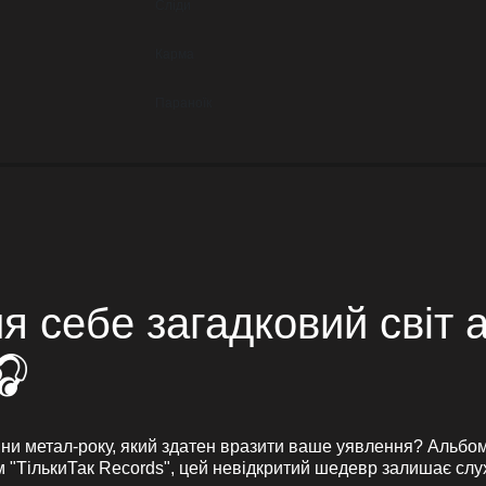
Сліди
Карма
Параноїк
я себе загадковий світ 
🎧
ини метал-року, який здатен вразити ваше уявлення? Альбом 
 "ТількиТак Records", цей невідкритий шедевр залишає слух