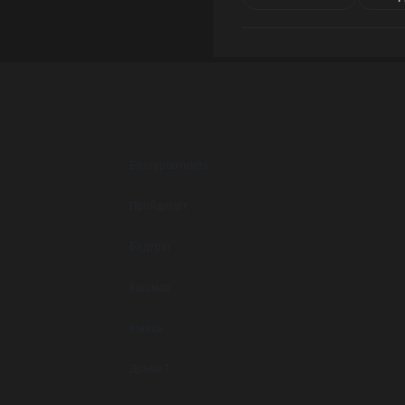
Безтурботність
Пройдисвіт
Бедтріп
Кошмар
Кінець
Драма?