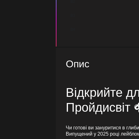
B2
B3
B4
Опис
Відкрийте дл
Пройдисвіт 
Чи готові ви зануритися в глиб
Випущений у 2025 році лейблом