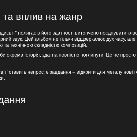
у та вплив на жанр
исвіт" полягає в його здатності витончено поєднувати кла
ний звук. Цей альбом не тільки віддзеркалює дух часу, але 
 та технічною складністю композицій.
іби окрема історія, здатна повністю поглинути. Це не просто
іт' ставить непросте завдання – відкрити для металу нові 
ки.
дання