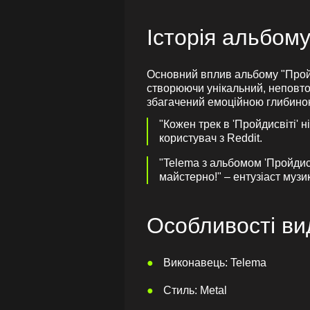
Історія альбом
Основний вплив альбому "Пройд
створюючи унікальний, неповтор
збагачений емоційною глибиною
"Кожен трек в 'Пройдисвіті' н
користувач з Reddit.
"Telema з альбомом 'Пройдисв
майстерно!" – ентузіаст музи
Особливості ви
Виконавець: Telema
Стиль: Metal