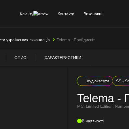
Клієнту
Контакти
Виконавці
ети українських виконавців
Telema - Пройдисвіт
ОПИС
ХАРАКТЕРИСТИКИ
Аудіокасети
SS - St
Telema - 
MC, Limited Edition, Numbe
В наявності