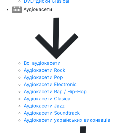
DVD-диски Clasical
Аудіокасети
Всі аудіокасети
Аудіокасети Rock
Аудіокасети Pop
Аудіокасети Electronic
Аудіокасети Rap / Hip-Hop
Аудіокасети Clasical
Аудіокасети Jazz
Аудіокасети Soundtrack
Аудіокасети українських виконавців