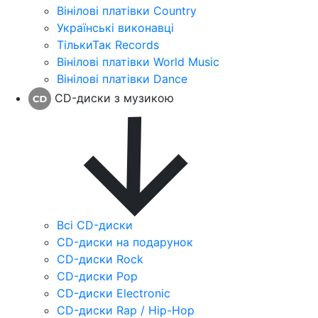
Вінілові платівки Country
Українські виконавці
ТількиТак Records
Вінілові платівки World Music
Вінілові платівки Dance
CD-диски з музикою
Всі CD-диски
CD-диски на подарунок
CD-диски Rock
CD-диски Pop
CD-диски Electronic
CD-диски Rap / Hip-Hop