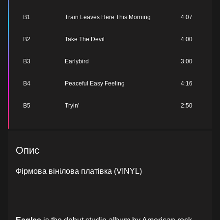
B1
Train Leaves Here This Morning
4:07
B2
Take The Devil
4:00
B3
Earlybird
3:00
B4
Peaceful Easy Feeling
4:16
B5
Tryin'
2:50
Опис
Фірмова вінілова платівка (VINYL)