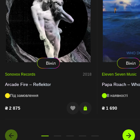
Вініл
Вініл
Sonovox Records
2018
Eleven Seven Music
Arcade Fire – Reflektor
Papa Roach – Who
Під замовлення
В наявності
₴
2 875
₴
1 690