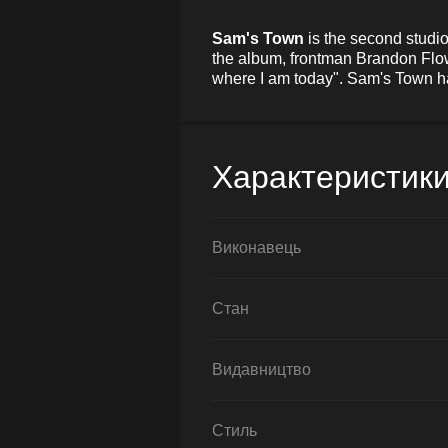
Sam's Town
is the second studi
the album, frontman Brandon Flowe
where I am today". Sam's Town ha
Характеристик
Виконавець
Стан
Видавництво
Стиль