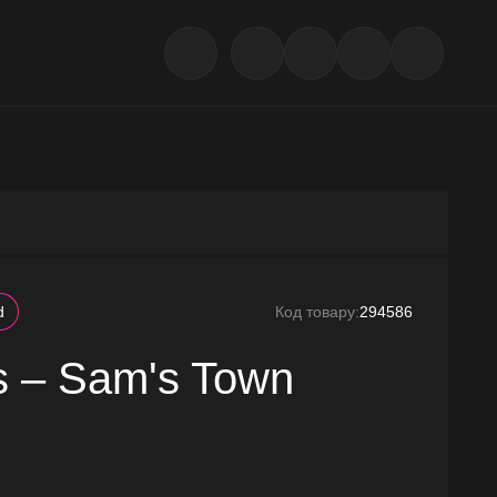
d
Код товару:
294586
rs – Sam's Town