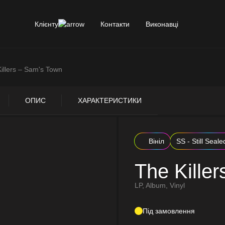
Клієнту
Контакти
Виконавці
illers – Sam's Town
ОПИС
ХАРАКТЕРИСТИКИ
Вініл
SS - Still Seale
The Kille
LP, Album, Vinyl
Під замовлення