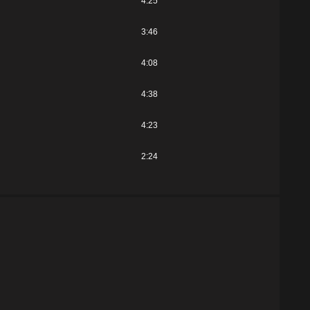
4:25
3:46
4:08
4:38
4:23
2:24