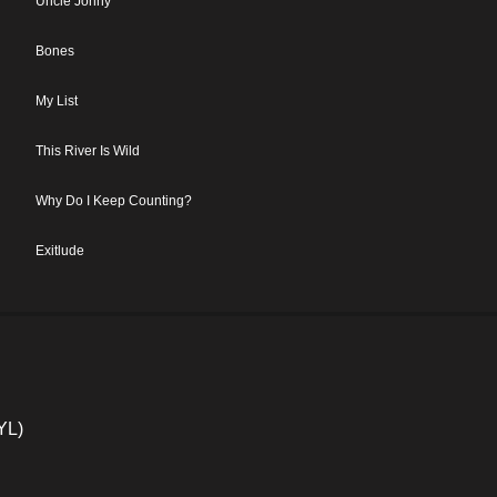
Uncle Jonny
Bones
My List
This River Is Wild
Why Do I Keep Counting?
Exitlude
YL)