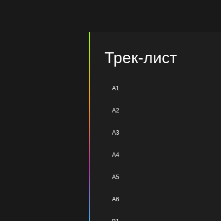
Трек-лист
A1
A2
A3
A4
A5
A6