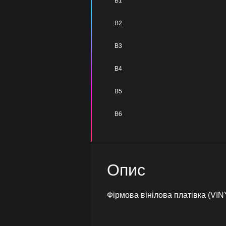
B1
B2
B3
B4
B5
B6
Опис
Фірмова вінілова платівка (VIN