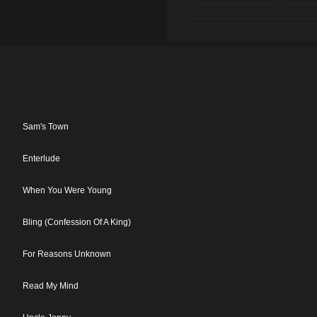
Sam's Town
Enterlude
When You Were Young
Bling (Confession Of A King)
For Reasons Unknown
Read My Mind