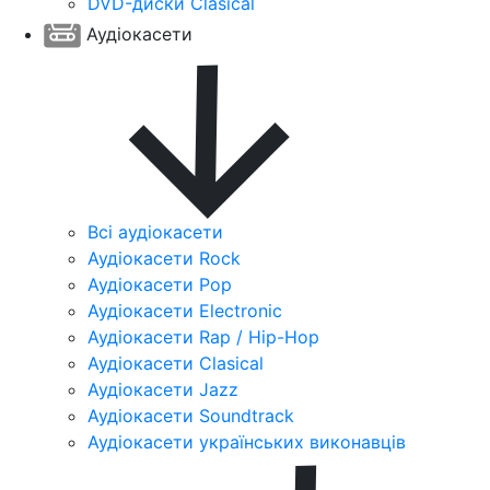
DVD-диски Clasical
Аудіокасети
Всі аудіокасети
Аудіокасети Rock
Аудіокасети Pop
Аудіокасети Electronic
Аудіокасети Rap / Hip-Hop
Аудіокасети Clasical
Аудіокасети Jazz
Аудіокасети Soundtrack
Аудіокасети українських виконавців