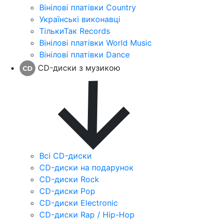
Вінілові платівки Country
Українські виконавці
ТількиТак Records
Вінілові платівки World Music
Вінілові платівки Dance
CD-диски з музикою
Всі CD-диски
CD-диски на подарунок
CD-диски Rock
CD-диски Pop
CD-диски Electronic
CD-диски Rap / Hip-Hop