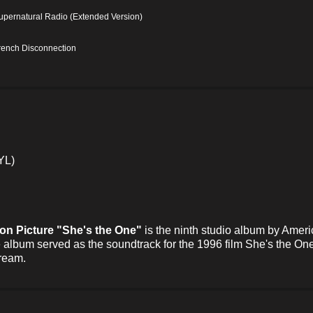
upernatural Radio (Extended Version)
rench Disconnection
YL)
on Picture "She's the One"
is the ninth studio album by Amer
e album served as the soundtrack for the 1996 film She's the O
ream.