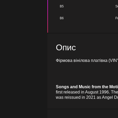
B5
S
B6
F
Опис
Фірмова вінілова платівка (VIN
Songs and Music from the Moti
first released in August 1996. Th
was reissued in 2021 as Angel D