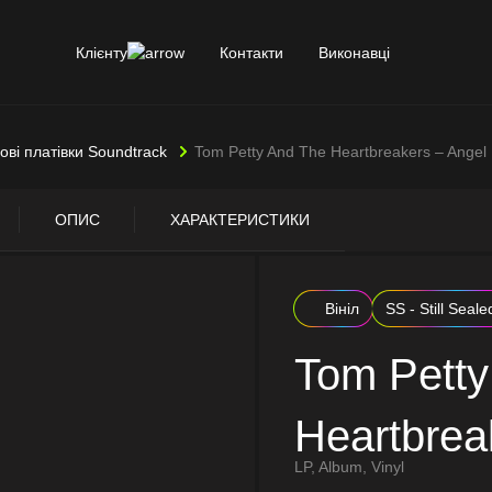
Клієнту
Контакти
Виконавці
лові платівки Soundtrack
Tom Petty And The Heartbreakers – Ange
ОПИС
ХАРАКТЕРИСТИКИ
Вініл
SS - Still Seale
Tom Petty
Heartbrea
LP, Album, Vinyl