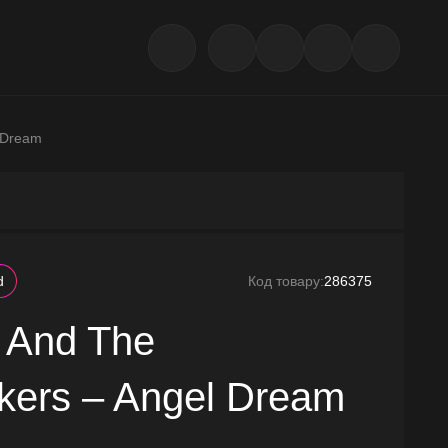
l Dream
d
Код товару:
286375
 And The
kers – Angel Dream