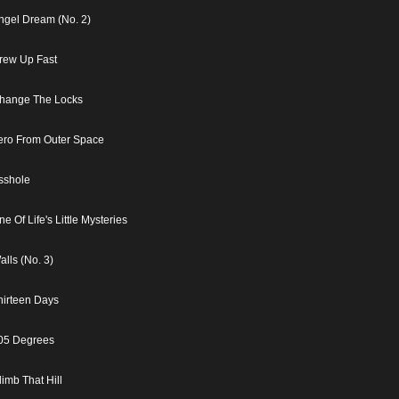
ngel Dream (No. 2)
rew Up Fast
hange The Locks
ero From Outer Space
sshole
ne Of Life's Little Mysteries
alls (No. 3)
hirteen Days
05 Degrees
limb That Hill