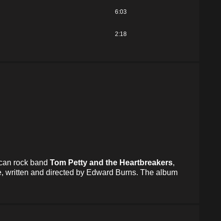
6:03
2:18
ican rock band
Tom Petty and the Heartbreakers
,
ne, written and directed by Edward Burns. The album