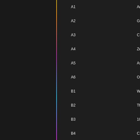
A1
A
A2
G
A3
C
A4
Z
A5
A
A6
O
B1
W
B2
T
B3
1
B4
C