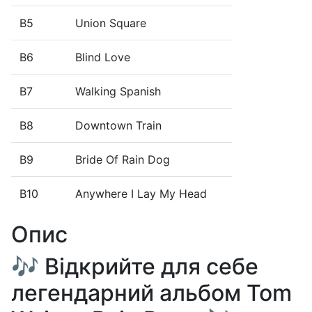
B5
Union Square
B6
Blind Love
B7
Walking Spanish
B8
Downtown Train
B9
Bride Of Rain Dog
B10
Anywhere I Lay My Head
Опис
🎶 Відкрийте для себе
легендарний альбом Tom