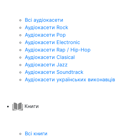
Всі аудіокасети
Аудіокасети Rock
Аудіокасети Pop
Аудіокасети Electronic
Аудіокасети Rap / Hip-Hop
Аудіокасети Clasical
Аудіокасети Jazz
Аудіокасети Soundtrack
Аудіокасети українських виконавців
Книги
Всі книги