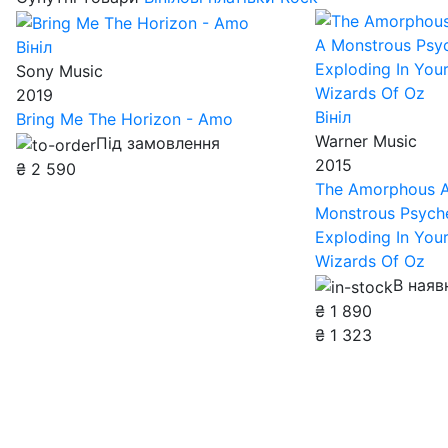
Вініл
Sony Music
2019
Вініл
Bring Me The Horizon - Amo
Warner Music
Під замовлення
2015
₴
2 590
The Amorphous A
Monstrous Psyche
Exploding In You
Wizards Of Oz
В наяв
₴
1 890
₴
1 323