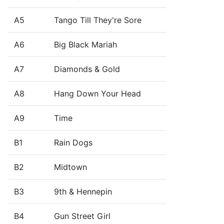
A5
Tango Till They're Sore
A6
Big Black Mariah
A7
Diamonds & Gold
A8
Hang Down Your Head
A9
Time
B1
Rain Dogs
B2
Midtown
B3
9th & Hennepin
B4
Gun Street Girl