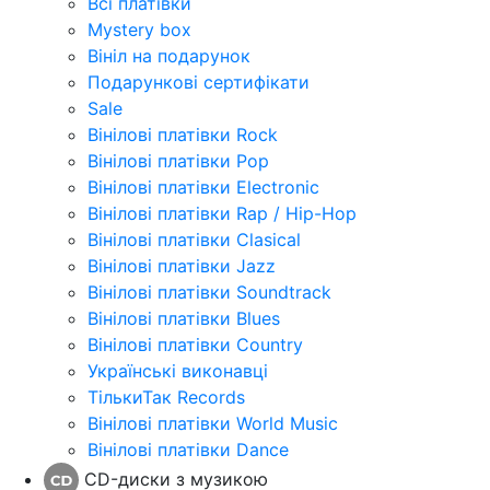
Всі платівки
Mystery box
Вініл на подарунок
Подарункові сертифікати
Sale
Вінілові платівки Rock
Вінілові платівки Pop
Вінілові платівки Electronic
Вінілові платівки Rap / Hip-Hop
Вінілові платівки Clasical
Вінілові платівки Jazz
Вінілові платівки Soundtrack
Вінілові платівки Blues
Вінілові платівки Country
Українські виконавці
ТількиТак Records
Вінілові платівки World Music
Вінілові платівки Dance
CD-диски з музикою