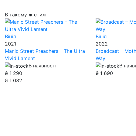
В такому ж стилі
Вініл
Вініл
2021
2022
Manic Street Preachers – The Ultra
Broadcast – Moth
Vivid Lament
Way
В наявності
В наяв
₴
1 290
₴
1 690
₴
1 032