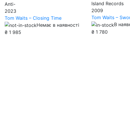
Island Records
Anti-
2009
2023
Tom Waits – Swo
Tom Waits – Closing Time
В наяв
Немає в наявності
₴
1 780
₴
1 985