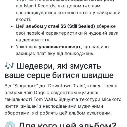
від Island Records, яке допоможе вам
насолоджуватися кожною нотою у найкращій
якості.
Цей
альбом у стані SS (Still Sealed)
збереже
свої первісні характеристики й чудовий звук
на десятиліття.
Унікальна
упаковка-конверт
, що надійно
захищає платівку від пошкоджень.
🎶 Шедеври, які змусять
ваше серце битися швидше
Від "Singapore" до "Downtown Train", кожен трек в
альбомі Rain Dogs є свідоцтвом музичної
геніальності Tom Waits. Відчуйте текстури міського
життя, змішані з несподіваними музичними
оборотами, які роблять цей альбом культовим.
💿 Для кого цей альбом?