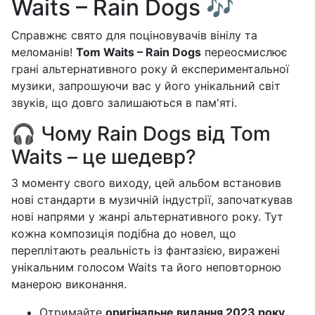
Waits – Rain Dogs 🎶
Справжнє свято для поціновувачів вінілу та
меломанів!
Tom Waits – Rain Dogs
переосмислює
грані альтернативного року й експериментальної
музики, запрошуючи вас у його унікальний світ
звуків, що довго залишаються в пам'яті.
🎧 Чому Rain Dogs від Tom
Waits – це шедевр?
З моменту свого виходу, цей альбом встановив
нові стандарти в музичній індустрії, започаткував
нові напрями у жанрі альтернативного року. Тут
кожна композиція подібна до новел, що
переплітають реальність із фантазією, виражені
унікальним голосом Waits та його неповторною
манерою виконання.
Отримайте
оригінальне видання 2023 року