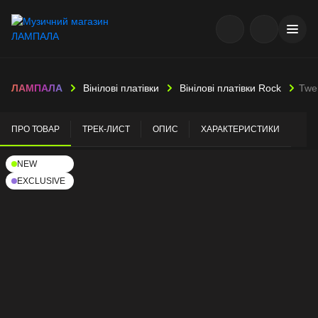
ЛАМПАЛА
Вінілові платівки
Вінілові платівки Rock
Twen
ПРО ТОВАР
ТРЕК-ЛИСТ
ОПИС
ХАРАКТЕРИСТИКИ
NEW
EXCLUSIVE