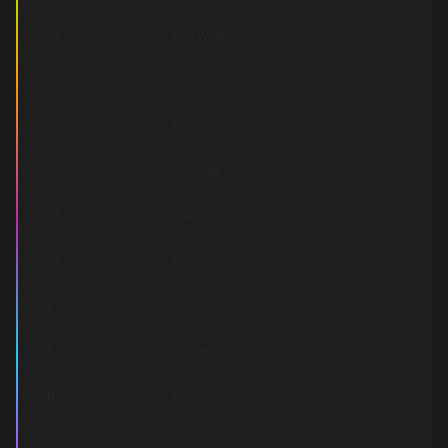
A1
City Walls
A2
Rawfear
A3
Drum Show
A4
Garbage
A5
The Contract
A6
Downstairs
B1
Robot Voices
B2
Center Mass
B3
Cottonwood
B4
One Way