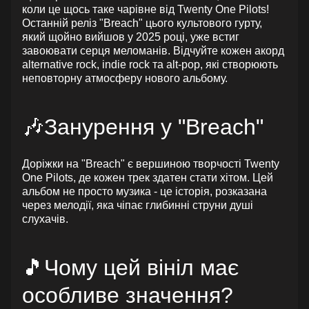
коли це щось таке чарівне від Twenty One Pilots!
Останній реліз "Breach" цього культового гурту,
який щойно вийшов у 2025 році, уже встиг
завоювати серця меломанів. Відчуйте кожен акорд
alternative rock, indie rock та alt-pop, які створюють
неповторну атмосферу нового альбому.
🎶Занурення у "Breach"
Доріжки на "Breach" є вершиною творчості Twenty
One Pilots, де кожен трек здатен стати хітом. Цей
альбом не просто музика - це історія, розказана
через мелодії, яка чіпає глибинні струни душі
слухачів.
🎵Чому цей вініл має
особливе значення?