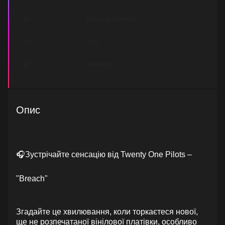
B5
Days Lie Dormant
B6
Tally
B7
Intentions
Опис
🎧Зустрічайте сенсацію від Twenty One Pilots –
"Breach"
Згадайте це хвилювання, коли торкаєтеся нової,
ще не розпечатаної вінілової платівки, особливо