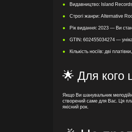
Видавництво: Island Record
Строгі жанри: Alternative Ro
Рік видання: 2023 — Ви стан
GTIN: 602455034274 — уніка
Кількість носіїв: дві платі
🌟 Для кого 
Якщо Ви шанувальник мелодійног
створений саме для Вас. Ця пла
якісний рок.