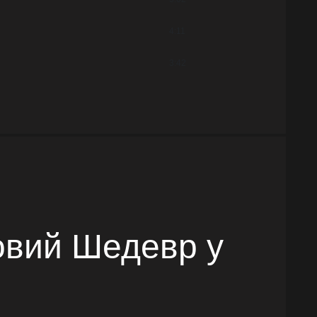
4:11
3:42
Новий Шедевр у