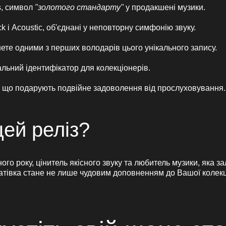
s, символ
"золотого стандарту"
у продакшені музики.
ck і Acoustic, об'єднані у неповторну симфонію звуку.
ете одними з перших володарів цього унікального запису.
льний ідентифікатор для колекціонерів.
вки, що подарують подвійне задоволення від прослуховування.
цей реліз?
о року, цінитель якісного звуку та любитель музики, яка за
тівка стане не лише чудовим доповненням до Вашої колекції