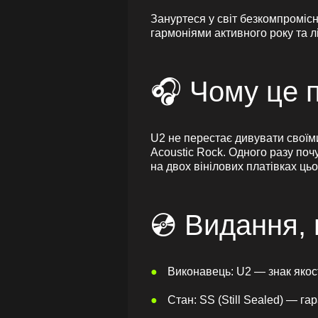
Зануртеся у світ безкомпромісн
гармоніями активного року та л
🎧 Чому це 
U2 не перестає дивувати своїми
Acoustic Rock. Одного разу поч
на двох вінілових платівках ць
💿 Видання, 
Виконавець: U2 — знак якості
Стан: SS (Still Sealed) — га