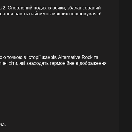
х U2. Оновлений подих класики, збалансований
кування навіть найвимогливіших поціновувачів!
 точкою в історії жанрів Alternative Rock та
чні хіти, які знаходять гармонійне відображення
ча.