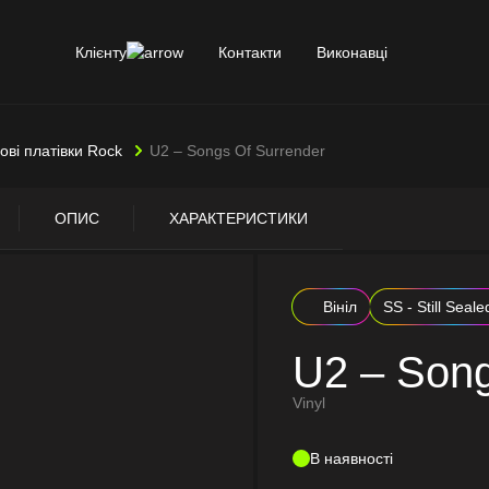
Клієнту
Контакти
Виконавці
лові платівки Rock
U2 – Songs Of Surrender
ОПИС
ХАРАКТЕРИСТИКИ
Вініл
SS - Still Seale
U2 – Song
Vinyl
В наявності