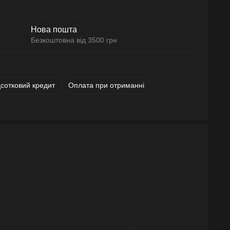
Нова пошта
Безкоштовна від 3500 грн
дсотковий кредит
Оплата при отриманні
3:37
4:17
2:52