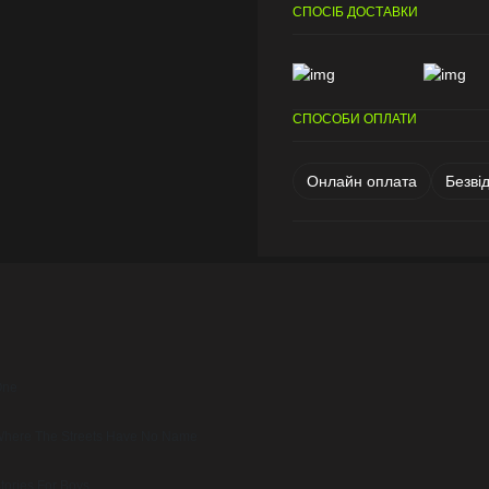
СПОСІБ ДОСТАВКИ
СПОСОБИ ОПЛАТИ
Онлайн оплата
Безві
One
here The Streets Have No Name
tories For Boys