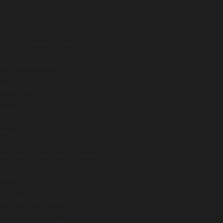
alk On (Ukraine)
ride (In The Name Of Love)
ity Of Blinding Lights
rdinary Love
nvisible
ertigo
 Still Haven't Found What I'm Looking For
he Fly
f God Will Send His Angels
tay (Faraway, So Close!)