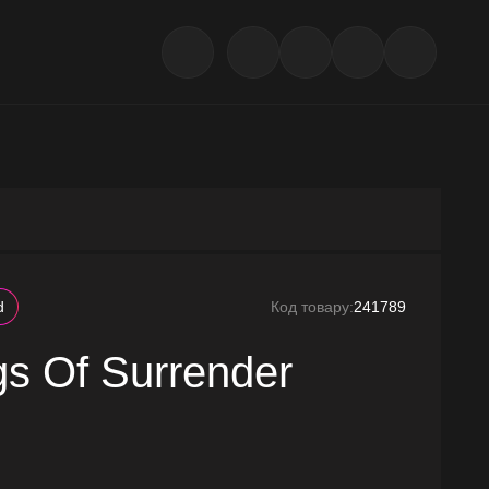
d
Код товару:
241789
s Of Surrender