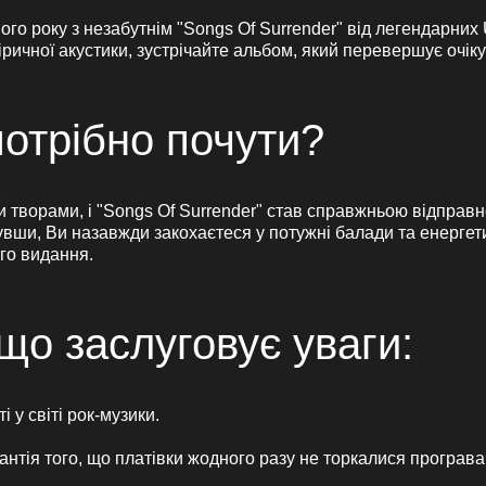
ого року з незабутнім "Songs Of Surrender" від легендарни
іричної акустики, зустрічайте альбом, який перевершує очі
потрібно почути?
 творами, і "Songs Of Surrender" став справжньою відправною
увши, Ви назавжди закохаєтеся у потужні балади та енергети
ого видання.
що заслуговує уваги:
 у світі рок-музики.
рантія того, що платівки жодного разу не торкалися програва