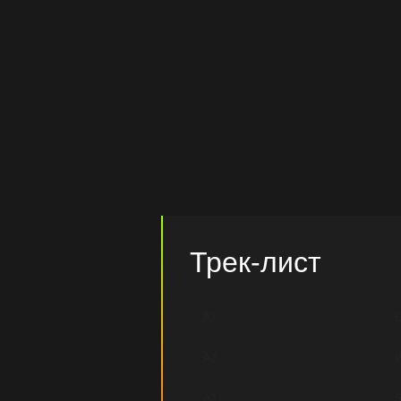
Трек-лист
A1
A2
W
A3
S