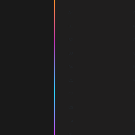
A4
W
B1
P
B2
C
B3
O
B4
I
C1
V
C2
I
C3
T
C4
I
D1
S