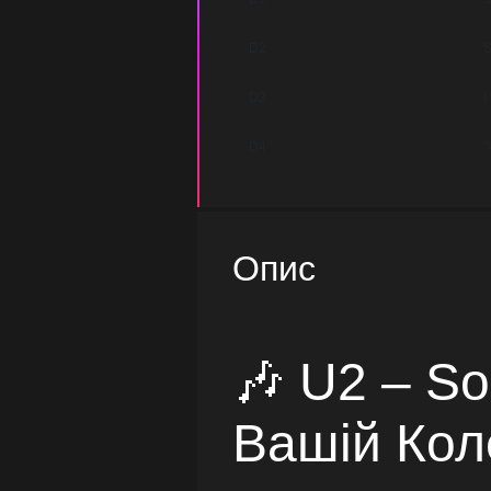
D2
S
D3
I
D4
"
Опис
🎶 U2 – S
Вашій Коле