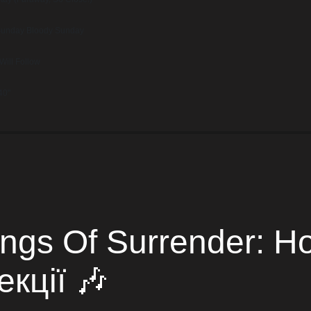
unday Bloody Sunday
 Will Follow
40"
ongs Of Surrender: 
кції 🎶