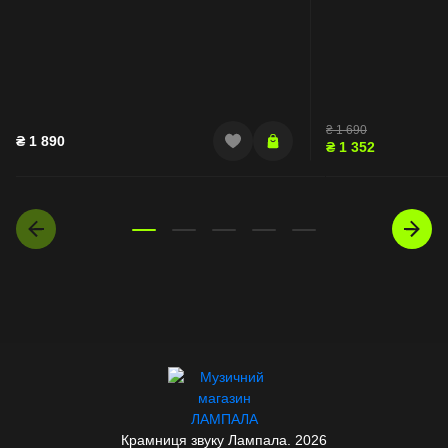
₴
1 690
₴
1 890
₴
1 352
Крамниця звуку Лампала. 2026