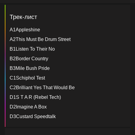
Трек-лист
A1Appleshine
A2This Must Be Drum Street
B1Listen To Their No
B2Border Country
B3Mile Bush Pride
C1Schiphol Test
C2Brilliant Yes That Would Be
D1S T A R (Rebel Tech)
D2Imagine A Box
D3Custard Speedtalk