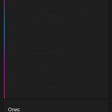
A6
The Third Man (the Harry Lime Theme)
A7
Vivaldi S Concerto For Strings In G, Rv 151,
Alla Rustica : I. Presto
A8
Unsquare Dance
A9
Coffee Cold
A10
Season of the Witch
A11
Better Call Saul
A12
Polk Salad Annie
A13
Address Unknown
Опис