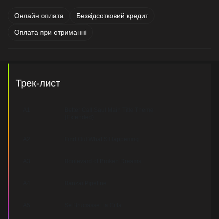
Онлайн оплата
Безвідсотковий кредит
Оплата при отриманні
Трек-лист
A1
Better Call Saul Main Title Theme
(Extended)
A2
Find Out What S Happening
A3
Boulevard of Broken Dreams
A4
Banzai Pipeline
A5
Se Bruciasse La Citta