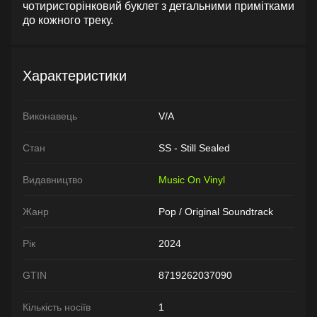
чотиристорінковий буклет з детальними примітками
до кожного треку.
Характеристики
Виконавець
V/A
Стан
SS - Still Sealed
Видавництво
Music On Vinyl
Жанр
Pop / Original Soundtrack
Рік
2024
GTIN
8719262037090
Кількість носіїв
1