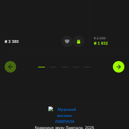
₴
2 290
₴
3 380
₴
1 832
Крамниця звуку Лампала. 2026