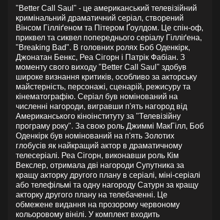
"Better Call Saul" - це американський телевізійний
кримінальний драматичний серіал, створений
Вінсом Гілліґеном та Пітером Ґоулдом. Це спін-оф,
приквел та сиквел попереднього серіалу Гілліґена,
"Breaking Bad". В головних ролях Боб Оденкірк,
Джонатан Бенкс, Реа Сігорн і Патрік Фабіан. З
моменту свого виходу "Better Call Saul" здобув
широке визнання критиків, особливо за акторську
майстерність, персонажі, сценарій, режисуру та
кінематографію. Серіал був номінований на
численні нагороди, вигравши п'ять нагород від
Американського кіноінституту за "Телевізійну
програму року". За свою роль Джиммі МакГілл, Боб
Оденкірк був номінований на п'ять Золотих
глобусів як найкращий актор в драматичному
телесеріалі. Реа Сігорн, виконавши роль Кім
Векслер, отримала дві нагороди Супутника за
кращу акторку другого плану в серіалі, міні-серіалі
або телефільмі та одну нагороду Сатурн за кращу
акторку другого плану на телебаченні. Це
обмежене видання на прозорому червоному
кольоровому вінілі. У комплект входить