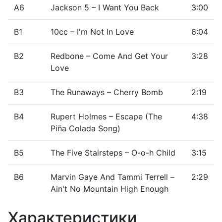
A6
Jackson 5 – I Want You Back
3:00
B1
10cc – I'm Not In Love
6:04
B2
Redbone – Come And Get Your
3:28
Love
B3
The Runaways – Cherry Bomb
2:19
B4
Rupert Holmes – Escape (The
4:38
Piña Colada Song)
B5
The Five Stairsteps – O-o-h Child
3:15
B6
Marvin Gaye And Tammi Terrell –
2:29
Ain't No Mountain High Enough
Характеристики