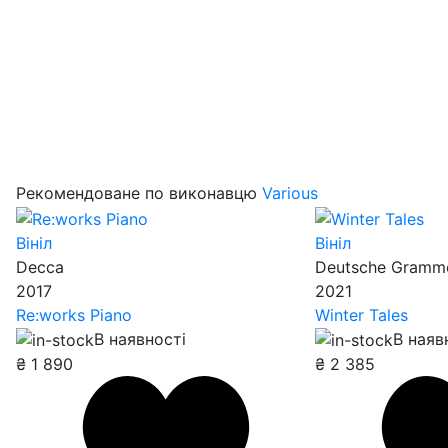
Рекомендоване по виконавцю
Various
Вініл
Вініл
Decca
Deutsche Gramm
2017
2021
Re:works Piano
Winter Tales
В наявності
В наяв
₴
1 890
₴
2 385