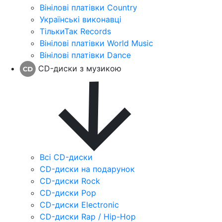
Вінілові платівки Country
Українські виконавці
ТількиТак Records
Вінілові платівки World Music
Вінілові платівки Dance
CD-диски з музикою
Всі CD-диски
CD-диски на подарунок
CD-диски Rock
CD-диски Pop
CD-диски Electronic
CD-диски Rap / Hip-Hop