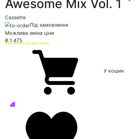
Awesome Mix Vol. 1
Cassette
Під замовлення
Можлива зміна ціни
₴
1 475
74
бонусів за цей товар
У кошик