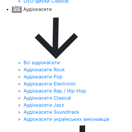
DVD-диски Clasical
Аудіокасети
Всі аудіокасети
Аудіокасети Rock
Аудіокасети Pop
Аудіокасети Electronic
Аудіокасети Rap / Hip-Hop
Аудіокасети Clasical
Аудіокасети Jazz
Аудіокасети Soundtrack
Аудіокасети українських виконавців