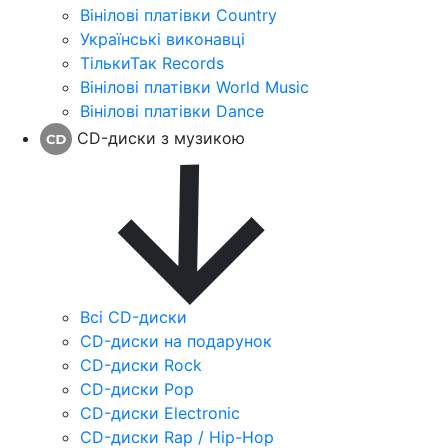
Вінілові платівки Country
Українські виконавці
ТількиТак Records
Вінілові платівки World Music
Вінілові платівки Dance
CD-диски з музикою
Всі CD-диски
CD-диски на подарунок
CD-диски Rock
CD-диски Pop
CD-диски Electronic
CD-диски Rap / Hip-Hop