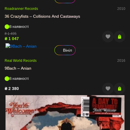
Roadranner Records
2010
36 Crazyfists – Collisions And Castaways
В наявності
₴
1 495
₴
1 047
Вініл
Real World Records
2016
9Bach – Anian
В наявності
₴
2 380