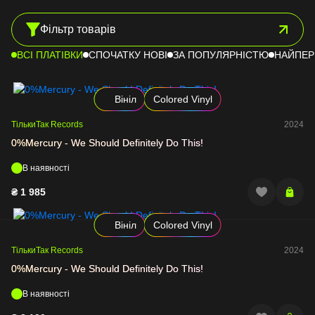
Вінілові платівки Soundtrack
Українські виконавці
Фільтр товарів
Вінілові платівки Blues
Різдвяні платівки
ВСІ ПЛАТІВКИ
СПОЧАТКУ НОВІ
ЗА ПОПУЛЯРНІСТЮ
НАЙПЕР
Вінілові платівки Country
Вінілові платівки World Music
Вініл
Colored Vinyl
Вінтажні вінілові платівки
ТількиТак Records
ТількиТак Records
2024
Вінілові платівки Dance
Mystery box
0%Mercury - We Should Definitely Do This!
В наявності
₴
1 985
Вініл
Colored Vinyl
ТількиТак Records
2024
0%Mercury - We Should Definitely Do This!
В наявності