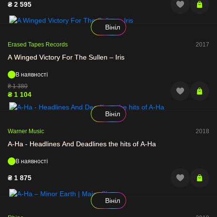
₴
2 595
Вініл
Erased Tapes Records
2017
A Winged Victory For The Sullen – Iris
В наявності
₴
1 380
₴
1 104
Вініл
Warner Music
2018
A-Ha - Headlines And Deadlines the hits of A-Ha
В наявності
₴
1 875
Вініл