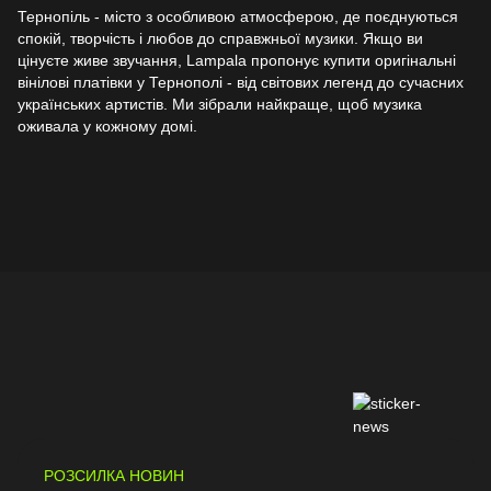
Тернопіль - місто з особливою атмосферою, де поєднуються
спокій, творчість і любов до справжньої музики. Якщо ви
цінуєте живе звучання, Lampala пропонує купити оригінальні
вінілові платівки у Тернополі - від світових легенд до сучасних
українських артистів. Ми зібрали найкраще, щоб музика
оживала у кожному домі.
Музика, яка надихає
У нашому каталозі - тисячі платівок різних жанрів: рок, джаз,
поп, соул, хіп-хоп, електроніка, саундтреки та українська
музика. Серед видань - Fleetwood Mac – Mr. Wonderful, Robert
Johnson – King Of The Delta Blues Singers, Amalia Rodrigues –
Cordas, Erykah Badu – Mama's Gun, Michael Kiwanuka – Small
Changes, Charlie Chaplin – Film Music Anthology, Blur – Think
Tank, David Bowie - Scary Monsters та багато інших.
РОЗСИЛКА НОВИН