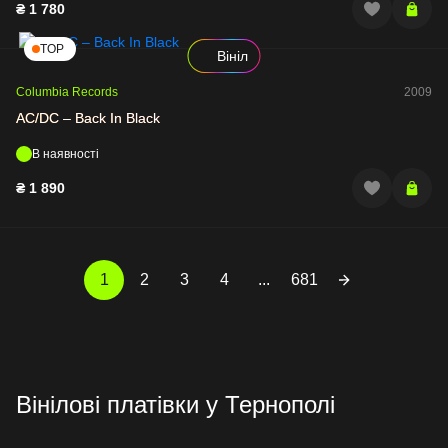
₴
1 780
TOP
Вініл
Columbia Records
2009
AC/DC – Back In Black
В наявності
₴
1 890
1
2
3
4
...
681
Вінілові платівки у Тернополі