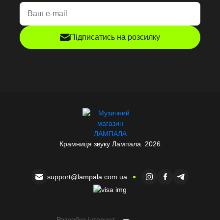
Доставка у Тернопіль
Оформіть замовлення онлайн і вже за день-два ваша
Підписатись на розсилку
платівка буде у ТЦ Подоляни, вул. Текстильна, 28, Тернопіль.
Ми пакуємо платівки у захисні конверти, щоб вони приїхали
без подряпин і пошкоджень. Доставка здійснюється по всій
Україні - швидко та безпечно.
Чому обирають Lampala
Lampala - це не просто інтернет-магазин. Це спільнота
Крамниця звуку Лампала. 2026
людей, які живуть музикою. Ми постійно оновлюємо каталог і
ділимось любов’ю до аналогового звучання. Lampala -
найбільший вініл-хаб України, де кожен знайде свою музику.
support@lampala.com.ua
Купуйте вінілові платівки у Тернополі разом із Lampala і
відкрийте звук, який має душу.
Розробка інтернет