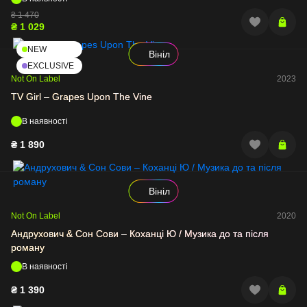
₴
1 470
₴
1 029
NEW
Вініл
EXCLUSIVE
Not On Label
2023
TV Girl – Grapes Upon The Vine
В наявності
₴
1 890
Вініл
Not On Label
2020
Андрухович & Сон Сови – Коханцi Ю / Музика до та після
роману
В наявності
₴
1 390