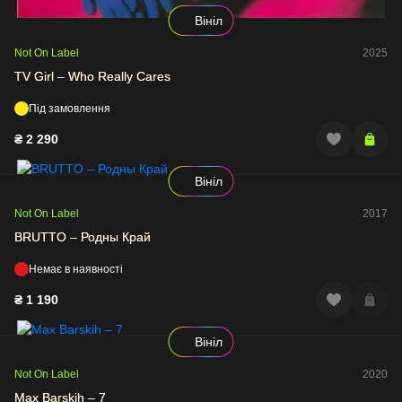
Вініл
Not On Label
2025
TV Girl – Who Really Cares
Під замовлення
₴
2 290
Вініл
Not On Label
2017
BRUTTO – Родны Край
Немає в наявності
₴
1 190
Вініл
Not On Label
2020
Max Barskih – 7