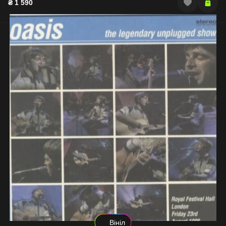
₴
1 590
Вініл