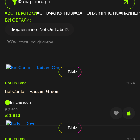
Фільтр товарів
Вінілові платівки Blues
Різдвяні платівки
ВСІ ПЛАТІВКИ
СПОЧАТКУ НОВІ
ЗА ПОПУЛЯРНІСТЮ
НАЙПЕР
Вінілові платівки Country
ВИ ОБРАЛИ:
Вінілові платівки World Music
Видавництво: Not On Label
Вінтажні вінілові платівки
ТількиТак Records
Очистити усі фільтра
Вінілові платівки Dance
Mystery box
Вініл
Not On Label
2024
Bel Canto – Radiant Green
В наявності
₴
2 590
₴
1 813
Вініл
Not On Label
2018