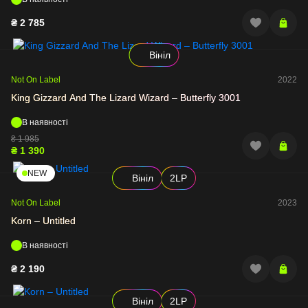
₴
2 785
Вініл
Not On Label
2022
King Gizzard And The Lizard Wizard – Butterfly 3001
В наявності
₴
1 985
₴
1 390
NEW
Вініл
2LP
Not On Label
2023
Korn – Untitled
В наявності
₴
2 190
Вініл
2LP