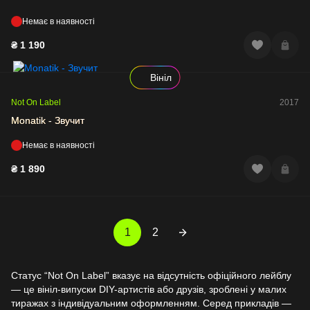
Немає в наявності
₴
1 190
Вініл
Not On Label
2017
Monatik - Звучит
Немає в наявності
₴
1 890
1
2
Статус “Not On Label” вказує на відсутність офіційного лейблу
— це вініл-випуски DIY-артистів або друзів, зроблені у малих
тиражах з індивідуальним оформленням. Серед прикладів —