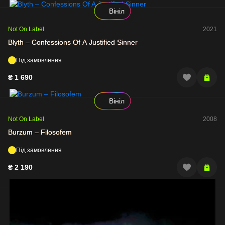
Вініл
Not On Label
2021
Blyth – Confessions Of A Justified Sinner
Під замовлення
₴
1 690
Вініл
Not On Label
2008
Burzum – Filosofem
Під замовлення
₴
2 190