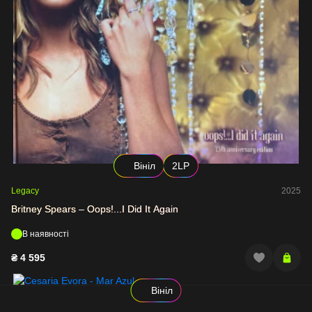
Вініл
2LP
Legacy
2025
Britney Spears – Oops!...I Did It Again
В наявності
₴
4 595
Вініл