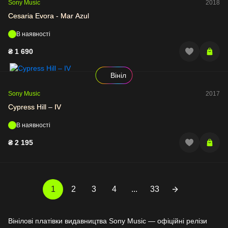
Sony Music
2018
Cesaria Evora - Mar Azul
В наявності
₴
1 690
Вініл
Sony Music
2017
Cypress Hill – IV
В наявності
₴
2 195
1
2
3
4
...
33
Вінілові платівки видавництва Sony Music — офіційні релізи