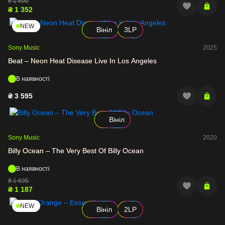
₴
1 690
₴
1 352
NEW
Вініл
3LP
Sony Music
2025
Beat – Neon Heat Disease Live In Los Angeles
В наявності
₴
3 595
Вініл
Sony Music
2020
Billy Ocean – The Very Best Of Billy Ocean
В наявності
₴
1 695
₴
1 187
NEW
Вініл
2LP