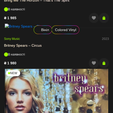
Bring Me The Horizon – That's The Spirit
В наявності
₴
1 985
Вініл
Colored Vinyl
Sony Music
2023
Britney Spears – Circus
В наявності
₴
1 980
NEW