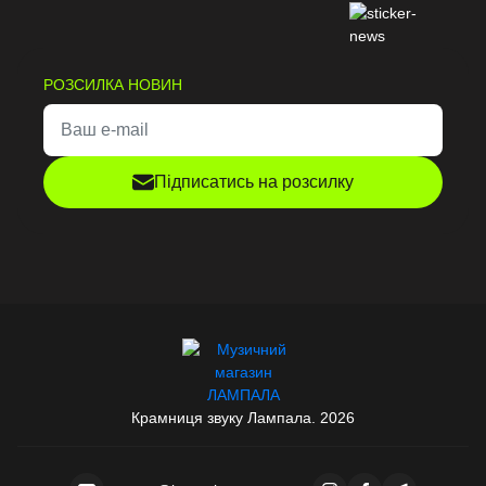
Платівки культових артистів 70-х, 80-х, 90-х
РОЗСИЛКА НОВИН
Сучасні поп- та рок-релізи
Офіційні перевидання з ремастером
Підписатись на розсилку
Подарункові видання та ексклюзивні релізи
Кожен реліз Sony — це результат роботи зі звуком,
поліграфією, майстерністю виробництва. Платівки
випускаються на 180-грамовому вінілі, часто з вкладками або
постерами. Це не просто музика — це артефакт культури.
Для кого ці платівки
Крамниця звуку Лампала. 2026
Якщо ви колекціонуєте вініл, шукаєте перші преси або просто
хочете якісний звук — релізи Sony Music будуть вдалим