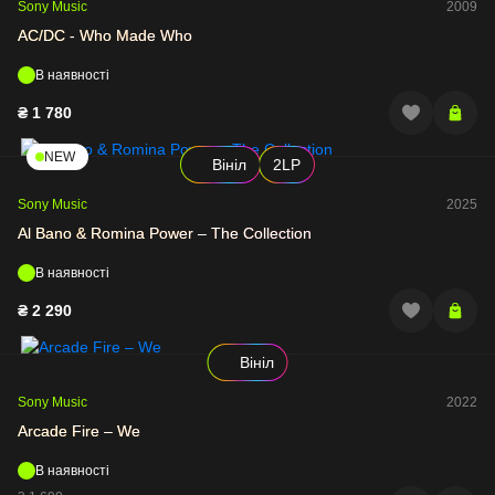
Sony Music
2009
AC/DC - Who Made Who
В наявності
₴
1 780
NEW
Вініл
2LP
Sony Music
2025
Al Bano & Romina Power – The Collection
В наявності
₴
2 290
Вініл
Sony Music
2022
Arcade Fire – We
В наявності