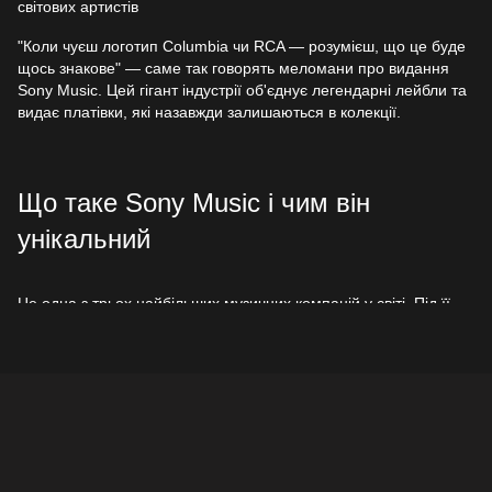
світових артистів
"Коли чуєш логотип Columbia чи RCA — розумієш, що це буде
щось знакове" — саме так говорять меломани про видання
Sony Music. Цей гігант індустрії об'єднує легендарні лейбли та
видає платівки, які назавжди залишаються в колекції.
Що таке Sony Music і чим він
унікальний
Це одна з трьох найбільших музичних компаній у світі. Під її
крилом працюють такі бренди як Columbia Records, RCA,
Epic, Arista, і кожен з них має свій неповторний стиль. Саме
Sony видавала альбоми Майкла Джексона, Елвіса Преслі,
Adele, Pink Floyd, AC/DC, BTS, Harry Styles, Depeche Mode.
Що можна знайти в цьому розділі