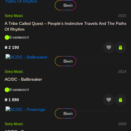
Вініл
Sony Music
2015
A Tribe Called Quest – People's Instinctive Travels And The Paths
Of Rhythm
В наявності
₴
2 190
Вініл
Sony Music
2014
AC/DC - Ballbreaker
В наявності
₴
1 890
Вініл
Sony Music
2009