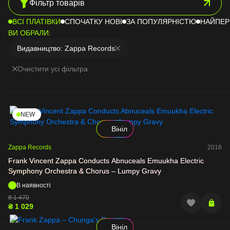
Фільтр товарів
Вінілові платівки Blues
Різдвяні платівки
ВСІ ПЛАТІВКИ
СПОЧАТКУ НОВІ
ЗА ПОПУЛЯРНІСТЮ
НАЙПЕР
Вінілові платівки Country
ВИ ОБРАЛИ:
Вінілові платівки World Music
Видавництво: Zappa Records
Вінтажні вінілові платівки
ТількиТак Records
Очистити усі фільтра
Вінілові платівки Dance
Mystery box
NEW
Вініл
Zappa Records
2016
Frank Vincent Zappa Conducts Abnuceals Emuukha Electric
Symphony Orchestra & Chorus – Lumpy Gravy
В наявності
₴
1 470
₴
1 029
Вініл