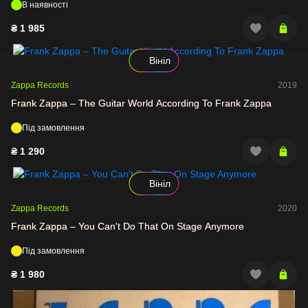
В наявності
₴
1 985
Вініл
Zappa Records
2019
Frank Zappa – The Guitar World According To Frank Zappa
Під замовлення
₴
1 290
Вініл
Zappa Records
2020
Frank Zappa – You Can't Do That On Stage Anymore
Під замовлення
₴
1 980