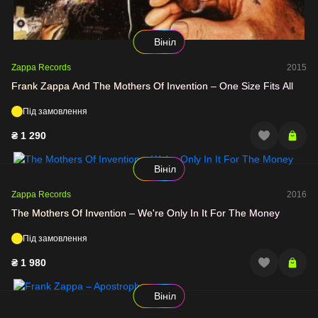
Вініл
Zappa Records
2015
Frank Zappa And The Mothers Of Invention – One Size Fits All
Під замовлення
₴
1 290
Вініл
Zappa Records
2016
The Mothers Of Invention – We're Only In It For The Money
Під замовлення
₴
1 980
Вініл