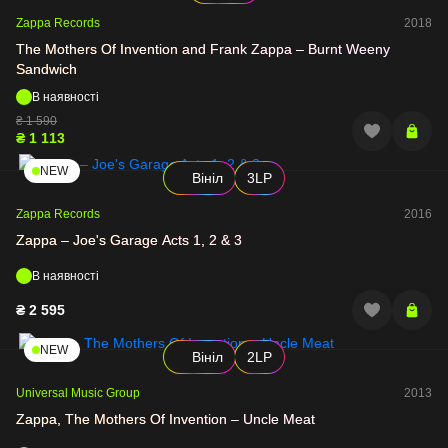
Zappa Records
2018
The Mothers Of Invention and Frank Zappa – Burnt Weeny
Sandwich
В наявності
₴
1 590
₴
1 113
NEW
Вініл
3LP
Zappa Records
2016
Zappa – Joe's Garage Acts 1, 2 & 3
В наявності
₴
2 595
NEW
Вініл
2LP
Universal Music Group
2013
Zappa, The Mothers Of Invention – Uncle Meat