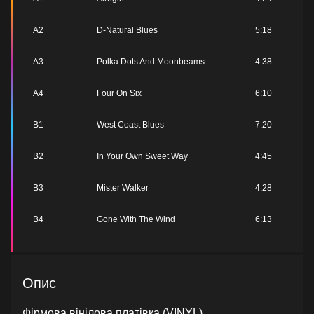
A2
D-Natural Blues
5:18
A3
Polka Dots And Moonbeams
4:38
A4
Four On Six
6:10
B1
West Coast Blues
7:20
B2
In Your Own Sweet Way
4:45
B3
Mister Walker
4:28
B4
Gone With The Wind
6:13
Опис
Фірмова вінілова платівка (VINYL)