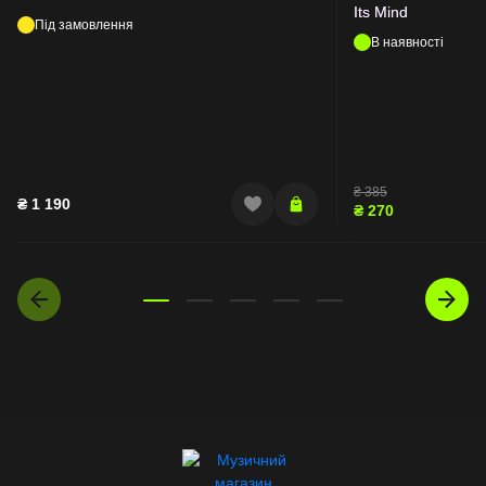
Its Mind
Під замовлення
В наявності
₴
385
₴
1 190
₴
270