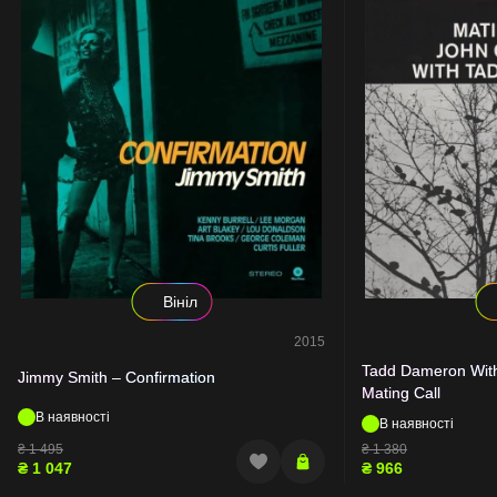
Вініл
2015
Tadd Dameron With
Jimmy Smith – Confirmation
Mating Call
В наявності
В наявності
₴
1 495
₴
1 380
₴
1 047
₴
966