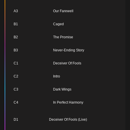
A3
Our Farewell
B1
Caged
B2
The Promise
B3
Never-Ending Story
C1
Deceiver Of Fools
C2
Intro
C3
Dark Wings
C4
In Perfect Harmony
D1
Deceiver Of Fools (Live)