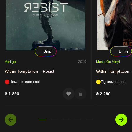
Вініл
Вініл
Vertigo
2019
Music On Vinyl
Within Temptation – Resist
Within Temptation 
Немає в наявності
Під замовлення
₴
1 890
₴
2 290