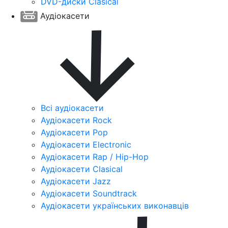
DVD-диски Clasical
Аудіокасети
Всі аудіокасети
Аудіокасети Rock
Аудіокасети Pop
Аудіокасети Electronic
Аудіокасети Rap / Hip-Hop
Аудіокасети Clasical
Аудіокасети Jazz
Аудіокасети Soundtrack
Аудіокасети українських виконавців