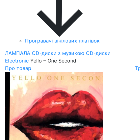
Програвачі вінілових платівок
ЛАМПАЛА
CD-диски з музикою
CD-диски
Electronic
Yello – One Second
Про товар
Т