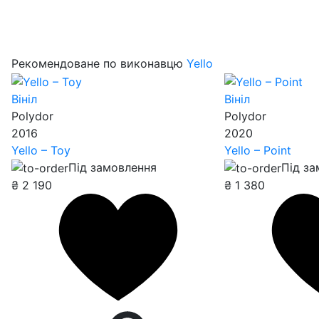
Рекомендоване по виконавцю
Yello
Вініл
Вініл
Polydor
Polydor
2016
2020
Yello – Toy
Yello – Point
Під замовлення
Під з
₴
2 190
₴
1 380