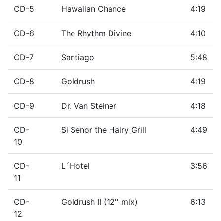
CD-5
Hawaiian Chance
4:19
CD-6
The Rhythm Divine
4:10
CD-7
Santiago
5:48
CD-8
Goldrush
4:19
CD-9
Dr. Van Steiner
4:18
CD-
Si Senor the Hairy Grill
4:49
10
CD-
L´Hotel
3:56
11
CD-
Goldrush II (12'' mix)
6:13
12