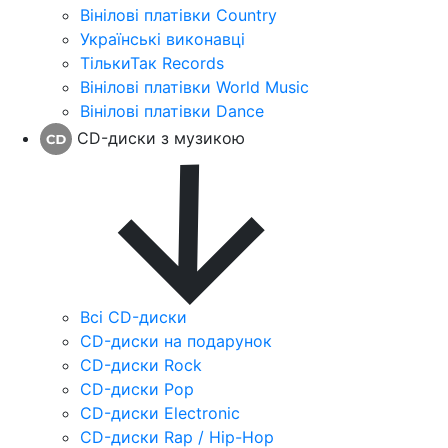
Вінілові платівки Country
Українські виконавці
ТількиТак Records
Вінілові платівки World Music
Вінілові платівки Dance
CD-диски з музикою
Всі CD-диски
CD-диски на подарунок
CD-диски Rock
CD-диски Pop
CD-диски Electronic
CD-диски Rap / Hip-Hop