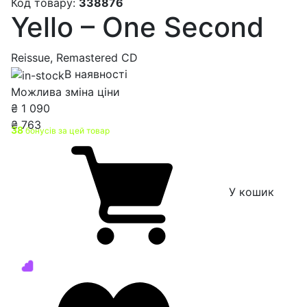
Код товару:
338876
Yello – One Second
Reissue, Remastered CD
В наявності
Можлива зміна ціни
₴
1 090
₴
763
38
бонусів за цей товар
У кошик