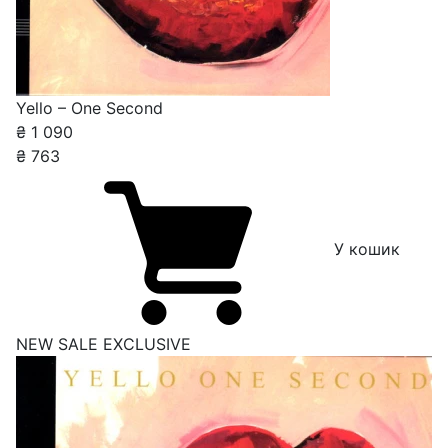
Yello – One Second
₴
1 090
₴
763
У кошик
NEW
SALE
EXCLUSIVE