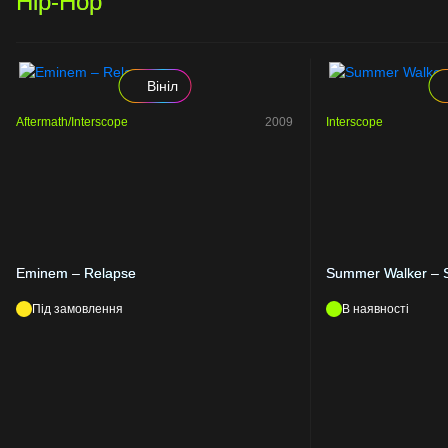
Hip-Hop
Вініл
Aftermath/Interscope
2009
Interscope
Eminem – Relapse
Summer Walker – Sti
Під замовлення
В наявності