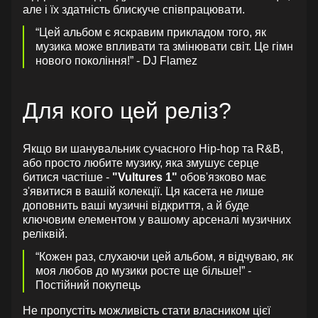
але і їх здатність блискуче співпрацювати.
“Цей альбом є яскравим прикладом того, як
музика може впливати та змінювати світ. Це гімн
нового покоління!” - DJ Flamez
Для кого цей реліз?
Якщо ви шанувальник сучасного Hip-hop та R&B,
або просто любите музику, яка змушує серце
битися частіше -
"Vultures 1"
обов'язково має
з'явитися в вашій колекції. Ця касета не лише
доповнить ваші музичні відкриття, а й буде
ключовим елементом у вашому арсеналі музичних
реліквій.
“Кожен раз, слухаючи цей альбом, я відчуваю, як
моя любов до музики росте ще більше!” -
Постійний покупець
Не пропустіть можливість стати власником цієї