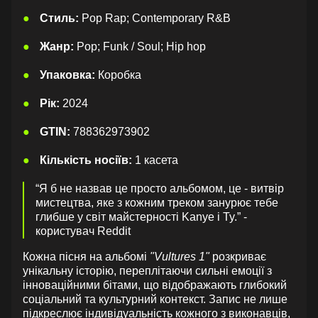
Стиль:
Pop Rap; Contemporary R&B
Жанр:
Pop; Funk / Soul; Hip hop
Упаковка:
Коробка
Рік:
2024
GTIN:
788362973902
Кількість носіїв:
1 касета
“Я б не назвав це просто альбомом, це - витвір
мистецтва, яке з кожним треком занурює тебе
глибше у світ майстерності Kanye і Ty.” -
користувач Reddit
Кожна пісня на альбомі
"Vultures 1"
розкриває
унікальну історію, переплітаючи сильні емоції з
інноваційними бітами, що відображають глибокий
соціальний та культурний контекст. Запис не лише
підкреслює індивідуальність кожного з виконавців,