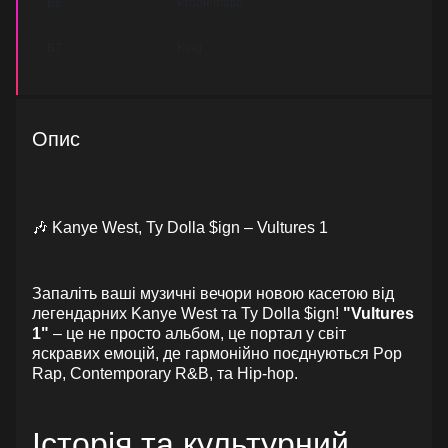
B6
Problematic
B7
King
Опис
🎶 Kanye West, Ty Dolla $ign – Vultures 1
Запаліть ваші музичні вечори новою касетою від
легендарних Kanye West та Ty Dolla $ign!
"Vultures
1"
– це не просто альбом, це портал у світ
яскравих емоцій, де гармонійно поєднуються Pop
Rap, Contemporary R&B, та Hip-hop.
Історія та культурний