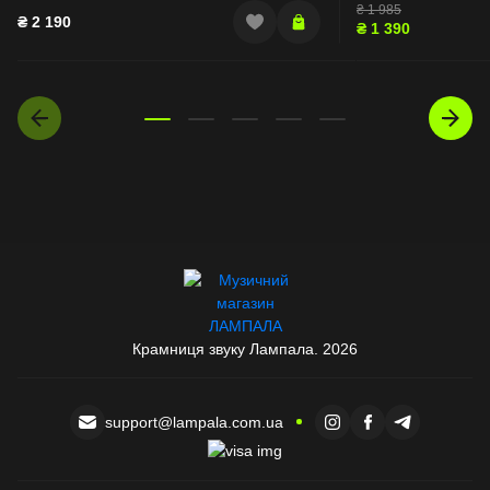
₴
1 985
₴
2 190
₴
1 390
Крамниця звуку Лампала. 2026
support@lampala.com.ua