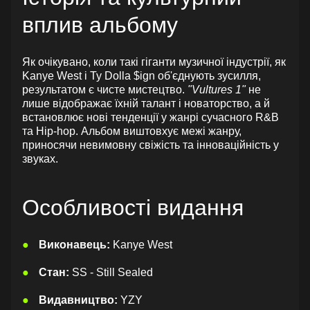
вплив альбому
Як очікувано, коли такі гіганти музичної індустрії, як
Kanye West і Ty Dolla $ign об'єднують зусилля,
результатом є чисте мистецтво.
"Vultures 1"
не
лише відображає їхній талант і новаторство, а й
встановлює нові тенденції у жанрі сучасного R&B
та Hip-hop. Альбом виштовхує межі жанру,
приносячи невимовну свіжість та інноваційність у
звуках.
Особливості видання
Виконавець:
Kanye West
Стан:
SS - Still Sealed
Видавництво:
YZY