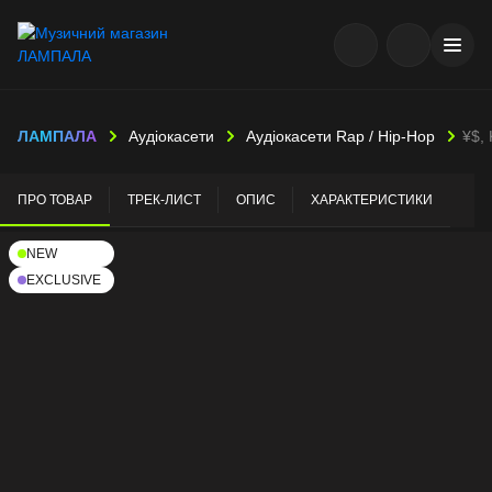
ЛАМПАЛА
Аудіокасети
Аудіокасети Rap / Hip-Hop
¥$, 
ПРО ТОВАР
ТРЕК-ЛИСТ
ОПИС
ХАРАКТЕРИСТИКИ
NEW
EXCLUSIVE