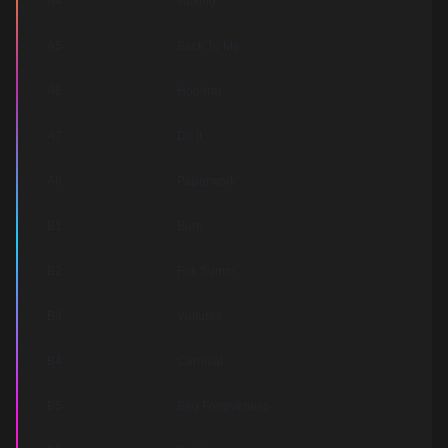
A4
Talking
A5
Back To Me
A6
Hoodrat
A7
Do It
A8
Paperwork
B1
Burn
B2
Fuk Summ
B3
Vultures
B4
Carnival
B5
Beg Forgiveness