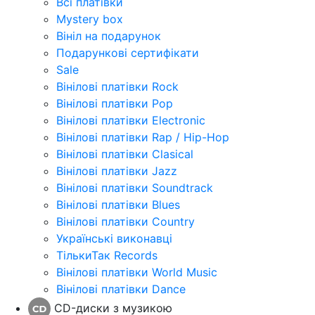
Всі платівки
Mystery box
Вініл на подарунок
Подарункові сертифікати
Sale
Вінілові платівки Rock
Вінілові платівки Pop
Вінілові платівки Electronic
Вінілові платівки Rap / Hip-Hop
Вінілові платівки Clasical
Вінілові платівки Jazz
Вінілові платівки Soundtrack
Вінілові платівки Blues
Вінілові платівки Country
Українські виконавці
ТількиТак Records
Вінілові платівки World Music
Вінілові платівки Dance
CD-диски з музикою