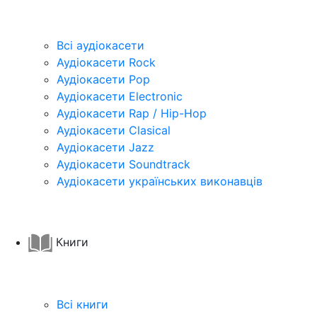
Всі аудіокасети
Аудіокасети Rock
Аудіокасети Pop
Аудіокасети Electronic
Аудіокасети Rap / Hip-Hop
Аудіокасети Clasical
Аудіокасети Jazz
Аудіокасети Soundtrack
Аудіокасети українських виконавців
Книги
Всі книги