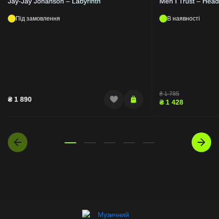
Jay-Jay Johanson – Labyrinth
Men I Trust – Hea
Під замовлення
В наявності
₴
1 785
₴
1 890
₴
1 428