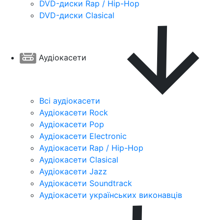
DVD-диски Rap / Hip-Hop
DVD-диски Clasical
Аудіокасети
Всі аудіокасети
Аудіокасети Rock
Аудіокасети Pop
Аудіокасети Electronic
Аудіокасети Rap / Hip-Hop
Аудіокасети Clasical
Аудіокасети Jazz
Аудіокасети Soundtrack
Аудіокасети українських виконавців