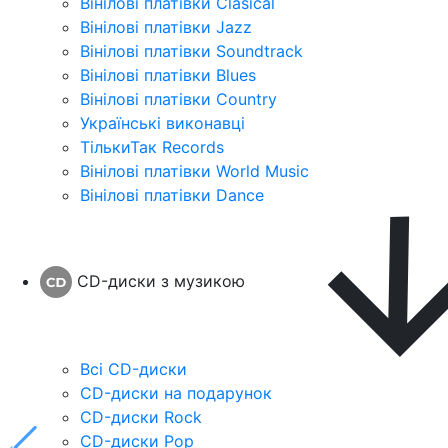
Вінілові платівки Clasical
Вінілові платівки Jazz
Вінілові платівки Soundtrack
Вінілові платівки Blues
Вінілові платівки Country
Українські виконавці
ТількиТак Records
Вінілові платівки World Music
Вінілові платівки Dance
CD-диски з музикою
Всі CD-диски
CD-диски на подарунок
CD-диски Rock
CD-диски Pop