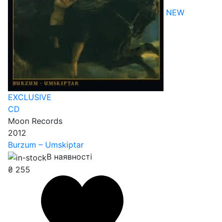
NEW
EXCLUSIVE
CD
Moon Records
2012
Burzum – Umskiptar
В наявності
₴
255