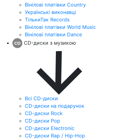
Вінілові платівки Country
Українські виконавці
ТількиТак Records
Вінілові платівки World Music
Вінілові платівки Dance
CD-диски з музикою
Всі CD-диски
CD-диски на подарунок
CD-диски Rock
CD-диски Pop
CD-диски Electronic
CD-диски Rap / Hip-Hop