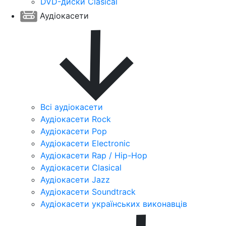
DVD-диски Clasical
Аудіокасети
Всі аудіокасети
Аудіокасети Rock
Аудіокасети Pop
Аудіокасети Electronic
Аудіокасети Rap / Hip-Hop
Аудіокасети Clasical
Аудіокасети Jazz
Аудіокасети Soundtrack
Аудіокасети українських виконавців