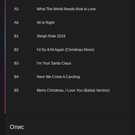
A5
What The World Needs Now Is Love
A6
All Is Right
B1
Sleigh Ride 2019
B2
I’d Do It All Again (Christmas Moon)
B3
I’m Your Santa Claus
B4
Here We Come A Caroling
B5
Merry Christmas, I Love You (Ballad Version)
Опис