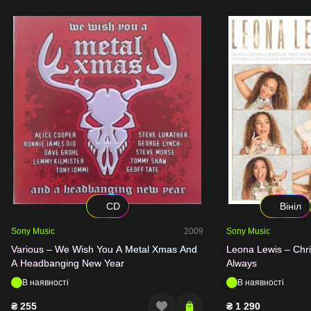
CD
Вініл
Sony Music
2009
Sony Music
Various – We Wish You A Metal Xmas And
Leona Lewis – Chr
A Headbanging New Year
Always
В наявності
В наявності
₴
255
₴
1 290