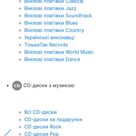
Вінілові платівки Clasical
Вінілові платівки Jazz
Вінілові платівки Soundtrack
Вінілові платівки Blues
Вінілові платівки Country
Українські виконавці
ТількиТак Records
Вінілові платівки World Music
Вінілові платівки Dance
CD-диски з музикою
Всі CD-диски
CD-диски на подарунок
CD-диски Rock
CD-диски Pop