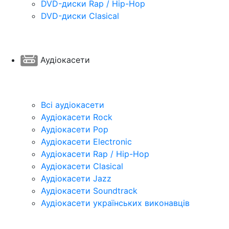
DVD-диски Rap / Hip-Hop
DVD-диски Clasical
Аудіокасети
Всі аудіокасети
Аудіокасети Rock
Аудіокасети Pop
Аудіокасети Electronic
Аудіокасети Rap / Hip-Hop
Аудіокасети Clasical
Аудіокасети Jazz
Аудіокасети Soundtrack
Аудіокасети українських виконавців