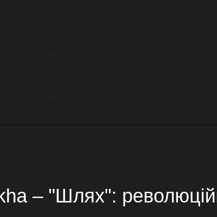
А Дощик Накрапає
Монах
Соловей
Сєно
Свирид
ha – "Шлях": революційн