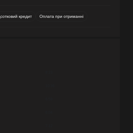
дсотковий кредит
Оплата при отриманні
8:23
10:36
6:59
6:04
7:12