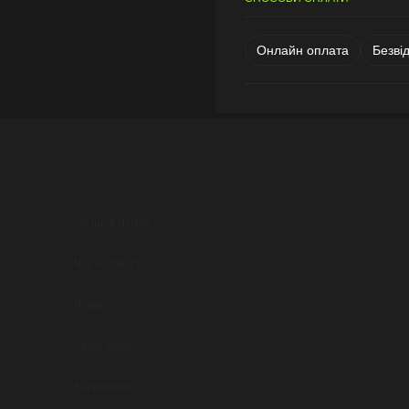
Онлайн оплата
Безві
Ой Ішов Чумак
Чорна Хмара
Чумак
Salgir Boyu
Карамисли