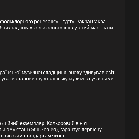
в фольклорного ренесансу - гурту DakhaBrakha.
бних відтінках кольорового вінілу, який має стати
раїнської музичної спадщини, знову здивував світ
сувати старовинну українську музику з сучасними
кційний екземпляр. Кольоровий вініл,
ному стані (Still Sealed), гарантує первісну
в високим стандартам якості.