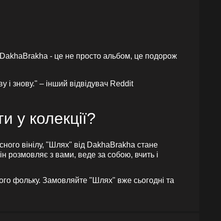
 DakhaBrakha - це не просто альбом, це подорож
 і знову." – інший відвідувач Reddit
ти у колекції?
сного вінілу, "Шлях" від DakhaBrakha стане
 розмовляє з вами, веде за собою, вчить і
ого фольку. Замовляйте "Шлях" вже сьогодні та