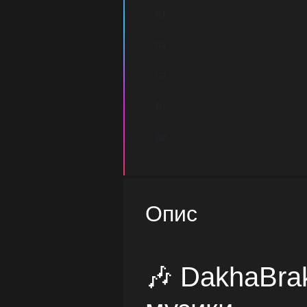
C1
C2
C3
D1
D2
Опис
🎶 DakhaBrak