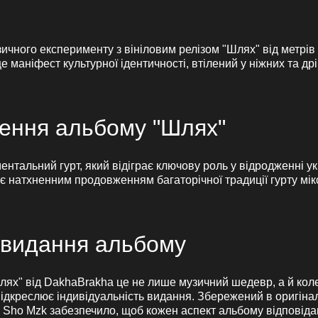
зичного експерименту з вініловим релізом "Шлях" від метрі
 маніфест культурної ідентичності, втілений у ніжних та дрі
орення альбому "Шлях"
нтальний гурт, який відіграє ключову роль у відродженні ук
є натхненним продовженням багаторічної традиції гурту мік
 видання альбому
лях" від DakhaBrakha це не лише музичний шедевр, а й коле
ідкреслює індивідуальність видання. Збережений в оригіналь
y Sho Mzk забезпечило, щоб кожен аспект альбому відповіда