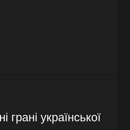
5:58
4:57
7:25
6:54
9:12
і грані української