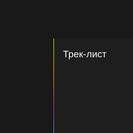
Трек-лист
A1
A2
B1
B2
B3