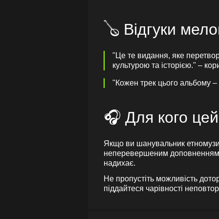
🪕 Відгуки мело
"Це те видання, яке перетво
культурою та історією." – кор
"Кожен трек цього альбому – 
🎧 Для кого цей
Якщо ви шанувальник етномузики
неперевершеним доповненням ваш
надихає.
Не пропустіть можливість дото
піддайтеся чарівності неповто