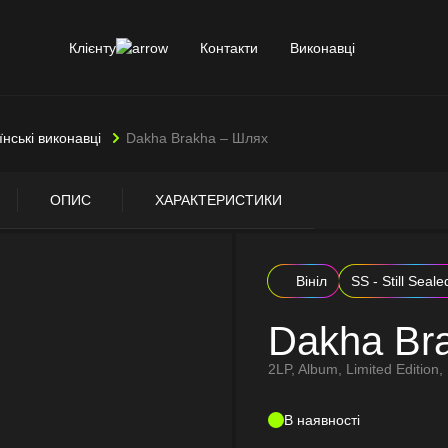
Клієнту
Контакти
Виконавці
їнські виконавці
Dakha Brakha – Шлях
ОПИС
ХАРАКТЕРИСТИКИ
Вініл
SS - Still Seale
Dakha Br
2LP, Album, Limited Edition
В наявності