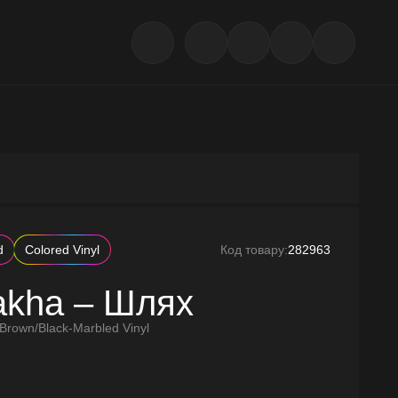
d
Colored Vinyl
Код товару:
282963
akha – Шлях
, Brown/Black-Marbled Vinyl