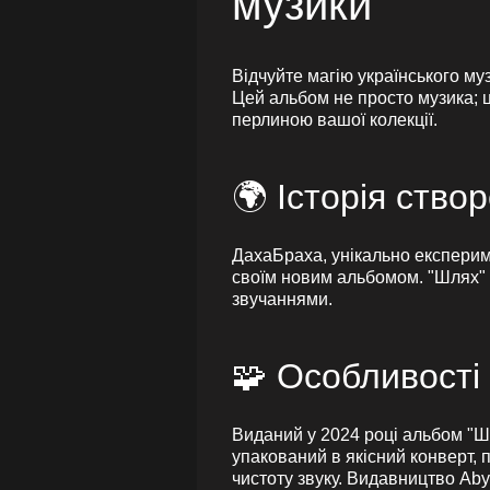
музики
Відчуйте магію українського му
Цей альбом не просто музика; це
перлиною вашої колекції.
🌍 Історія ств
ДахаБраха, унікально експериме
своїм новим альбомом. "Шлях" 
звучаннями.
🧩 Особливості
Виданий у 2024 році альбом "Ш
упакований в якісний конверт, п
чистоту звуку. Видавництво Ab