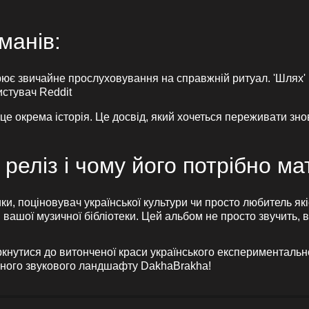
манів:
рює звичайне прослуховування на справжній ритуал. 'Шлях'
истувач Reddit
це окрема історія. Це досвід, який хочеться переживати знову
 реліз і чому його потрібно ма
, поціновувач української культури чи просто любитель які
ої музичної бібліотеки. Цей альбом не просто звучить, він
ркнутися до витонченої краси українського експериментальн
рного звукового ландшафту DakhaBrakha!