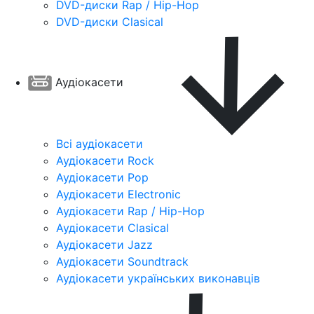
DVD-диски Rap / Hip-Hop
DVD-диски Clasical
Аудіокасети
Всі аудіокасети
Аудіокасети Rock
Аудіокасети Pop
Аудіокасети Electronic
Аудіокасети Rap / Hip-Hop
Аудіокасети Clasical
Аудіокасети Jazz
Аудіокасети Soundtrack
Аудіокасети українських виконавців