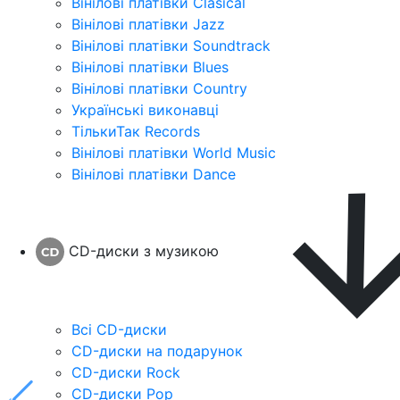
Вінілові платівки Clasical
Вінілові платівки Jazz
Вінілові платівки Soundtrack
Вінілові платівки Blues
Вінілові платівки Country
Українські виконавці
ТількиТак Records
Вінілові платівки World Music
Вінілові платівки Dance
CD-диски з музикою
Всі CD-диски
CD-диски на подарунок
CD-диски Rock
CD-диски Pop