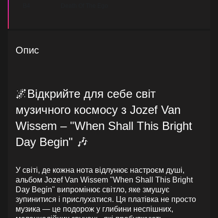
B4
Death Of The Ego
Опис
🌌Відкрийте для себе світ
музичного космосу з Jozef Van
Wissem – "When Shall This Bright
Day Begin" 🎶
У світі, де кожна нота відлунює настроєм душі,
альбом Jozef Van Wissem "When Shall This Bright
Day Begin" випромінює світло, яке змушує
зупинитися і прислухатися. Ця платівка не просто
музика — це подорож у глибини неспішних,