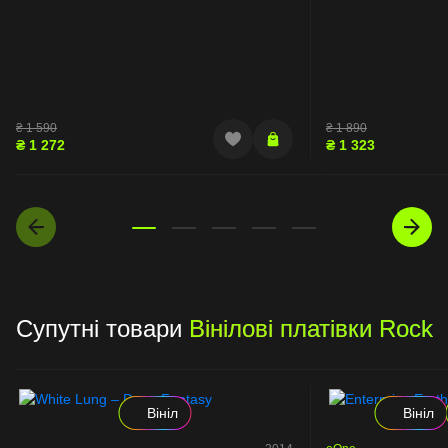
₴
1 590
₴
1 890
₴
1 272
₴
1 323
Супутні товари
Вінілові платівки Rock
Вініл
Вініл