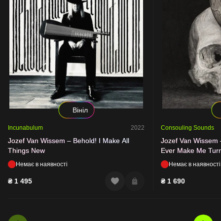
Вініл
Incunabulum
2022
Consouling Sounds
Jozef Van Wissem – Behold! I Make All
Jozef Van Wissem 
Things New
Ever Make Me Tur
Немає в наявності
Немає в наявності
₴
1 495
₴
1 690