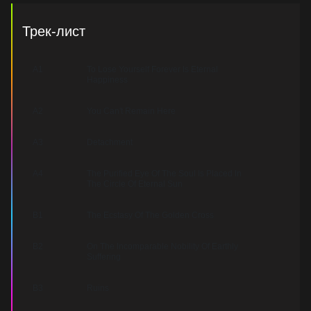
Трек-лист
A1
To Lose Yourself Forever Is Eternal
Happiness
A2
You Can't Remain Here
A3
Detachment
A4
The Purified Eye Of The Soul Is Placed In
The Circle Of Eternal Sun
B1
The Ecstasy Of The Golden Cross
B2
On The Incomparable Nobility Of Earthly
Suffering
B3
Ruins