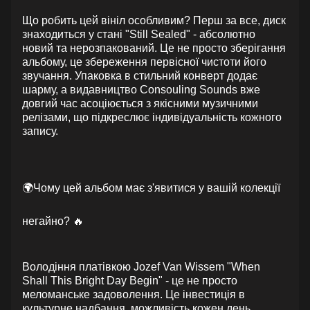
Що робить цей вініл особливим? Перш за все, диск
знаходиться у стані "Still Sealed" - абсолютно
новий та нерозпакований. Це не просто зберігання
альбому, це збереження первісної чистоти його
звучання. Упаковка в стильний конверт додає
шарму, а видавництво Consouling Sounds вже
довгий час асоціюється з якісними музичними
релізами, що підкреслює індивідуальність кожного
запису.
🌍Чому цей альбом має з'явитися у вашій колекції
негайно? 🔥
Володіння платівкою Jozef Van Wissem "When
Shall This Bright Day Begin" - це не просто
меломанське задоволення. Це інвестиція в
культурне надбання, можливість кожен день