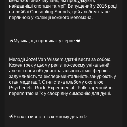
меланхолійних звучань, які пробуджують
найдавніші спогади та мрії. Випущений у 2016 році
на лейблі Consouling Sounds, цей альбом стане
перлиною у колекції кожного меломана.
🎶Музика, що проникає у серце ❤️
Мелодії Jozef Van Wissem здатні вести за собою.
Кожен трек у цьому релізі по-своєму унікальний,
але всі вони об'єднані загальною атмосферою -
задумливість та експериментальність занурюють у
стан медитації. Стилістика альбому охоплює
Psychedelic Rock, Experimental і Folk, гармонійно
переплітаючи їх у своєрідну симфонію для душі.
🌟Ексклюзивність в кожному деталі✨