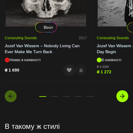
Вініл
Consouling Sounds
2017
Consouling Sounds
Jozef Van Wissem – Nobody Living Can
Jozef Van Wissem –
Ever Make Me Turn Back
Day Begin
Немає в наявності
В наявності
₴
1 590
₴
1 690
₴
1 272
В такому ж стилі