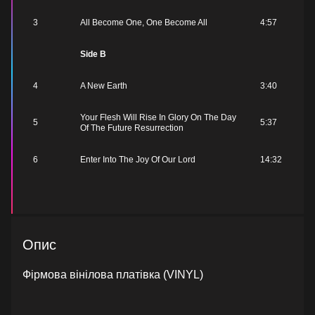
3
All Become One, One Become All
4:57
Side B
4
A New Earth
3:40
Your Flesh Will Rise In Glory On The Day
5
5:37
Of The Future Resurrection
6
Enter Into The Joy Of Our Lord
14:32
Опис
Фірмова вінілова платівка (VINYL)