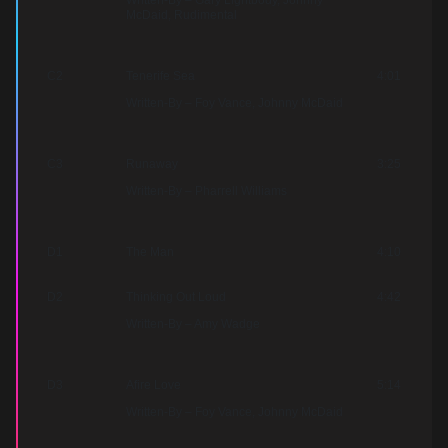
Written-By – Gary Lightbody, Johnny
McDaid, Rudimental
C2
Tenerife Sea
4:01
Written-By – Foy Vance, Johnny McDaid
C3
Runaway
3:25
Written-By – Pharrell Williams
D1
The Man
4:10
D2
Thinking Out Loud
4:42
Written-By – Amy Wadge
D3
Afire Love
5:14
Written-By – Foy Vance, Johnny McDaid