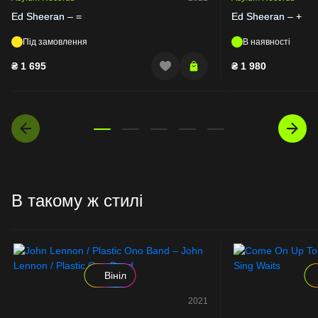
Ed Sheeran – =
Ed Sheeran – +
Під замовлення
В наявності
₴
1 695
₴
1 980
В такому ж стилі
Вініл
2021