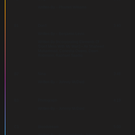
Written-By – Pharrell Williams
B1
Don't
3:40
Written-By – Benjamin Levin
Written-By [Incorporating Elements Of
'Don't Mess With My Man'] – Ali Shaheed
Muhammad, Conesha Owens, Dawn
Robinson, Raphael Saadiq
B2
Nina
3:46
Written-By – Johnny McDaid
B3
Photograph
4:19
Written-By – Johnny McDaid
C1
Bloodstream
5:00