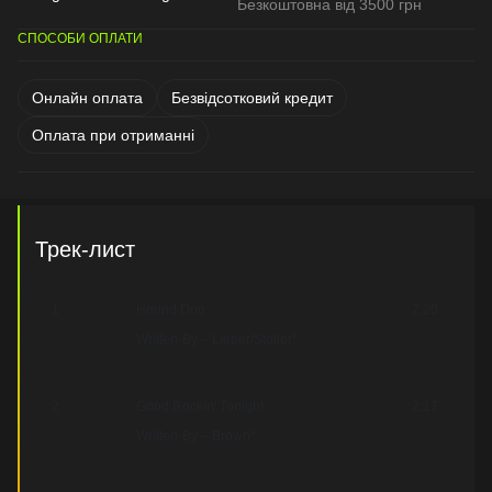
Безкоштовна від 3500 грн
СПОСОБИ ОПЛАТИ
Онлайн оплата
Безвідсотковий кредит
Оплата при отриманні
Трек-лист
1
Hound Dog
2:20
Written-By – Lieber/Stoller*
2
Good Rockin' Tonight
2:17
Written-By – Brown*