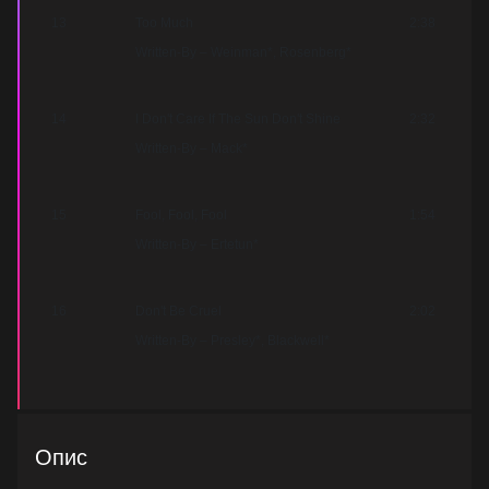
13
Too Much
2:38
Written-By – Weinman*, Rosenberg*
14
I Don't Care If The Sun Don't Shine
2:32
Written-By – Mack*
15
Fool, Fool, Fool
1:54
Written-By – Ertetun*
16
Don't Be Cruel
2:02
Written-By – Presley*, Blackwell*
Опис