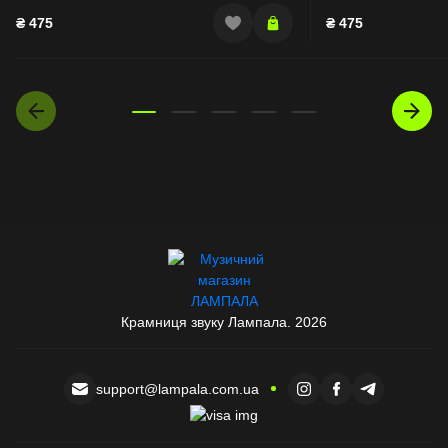
₴
475
₴
475
Крамниця звуку Лампала. 2026
support@lampala.com.ua