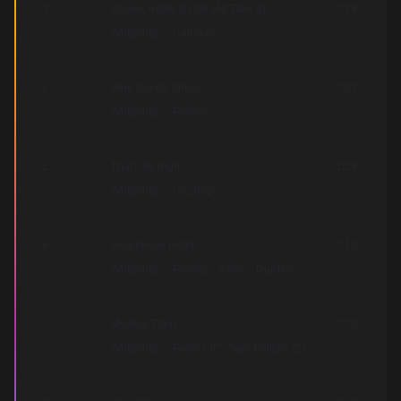
3
Shake, Rattle & Roll (Alt Take 8)
2:29
Written-By – Calhoun*
4
Blue Suede Shoes
2:03
Written-By – Perkins*
5
That's All Right
1:59
Written-By – Crudrup*
6
Heartbreak Hotel
2:10
Written-By – Presley*, Axton*, Durden*
7
Mystery Train
2:30
Written-By – Parker Jr.*, Sam Phillips (2)