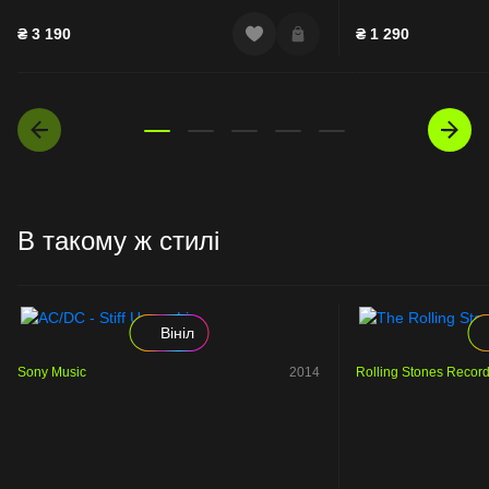
₴
3 190
₴
1 290
В такому ж стилі
Вініл
Sony Music
2014
Rolling Stones Recor