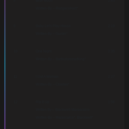
8
Blue Moon
2:45
Written-By – Rodgers/Hart*
9
Baby Let's Play House
2:19
Written-By – Gunter*
10
One Night
2:35
Written-By – Bartholomew/King*
11
I Got A Woman
2:27
Written-By – Charles*
12
Rip It Up
1:56
Written By – Blackwell-Marascalco
Written-By – Marascalco*, Blackwell*