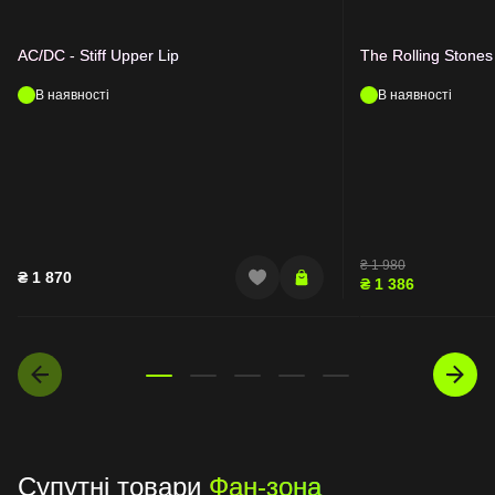
AC/DC - Stiff Upper Lip
The Rolling Stones
В наявності
В наявності
₴
1 980
₴
1 870
₴
1 386
Супутні товари
Фан-зона